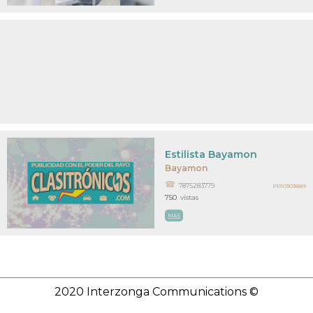
Estilista Bayamon
Bayamon
7875283779
PR10303889
750
vistas
MAS
2020 Interzonga Communications ©