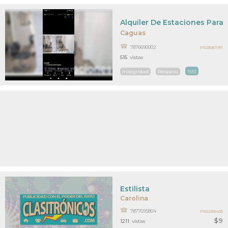
Alquiler De Estaciones Para E
Caguas
7876690002
PR23067911
515
vistas
Integridad
Respeto
MAS
Estilista
Carolina
7877695804
PR22255435
$9
1211
vistas