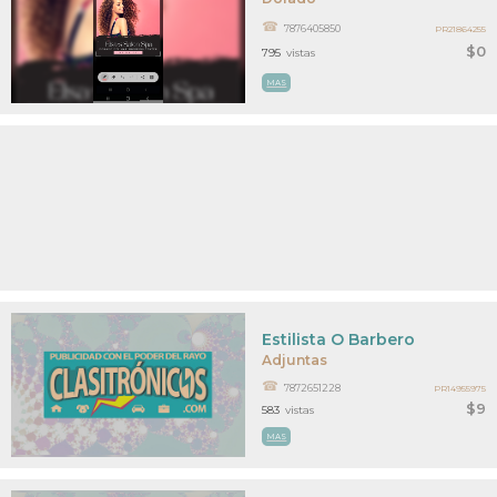
7876405850
PR21864255
$0
795
vistas
MAS
Estilista O Barbero
Adjuntas
7872651228
PR14955975
$9
583
vistas
MAS