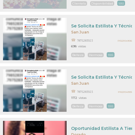
Clientela
Disponibilidad
MAS
Se Solicita Estilista Y Técni
San Juan
7875283923
PR22104906
698
vistas
Belleza
Hermosa
MAS
Se Solicita Estilista Y Técni
San Juan
7875283923
PR22104905
1172
vistas
Belleza
Hermosa
MAS
Oportunidad Estilista A Ti
Dorado