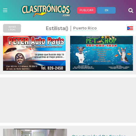
PUBLICAR
EN
Anuncios Pagados
|
Estilista()
AVISO
Puerto Rico
LEGAL