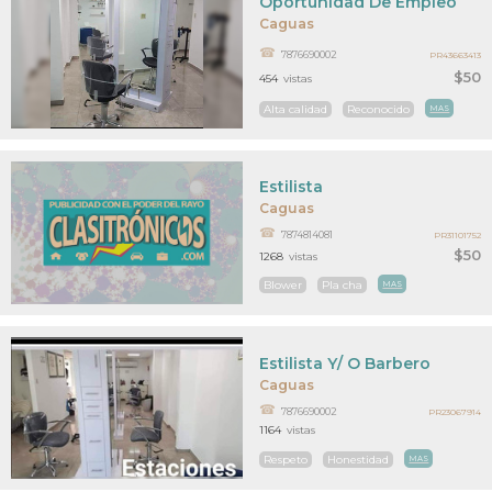
Oportunidad De Empleo
Caguas
7876690002
PR43663413
$50
454
vistas
Alta calidad
Reconocido
MAS
Estilista
Caguas
7874814081
PR31101752
$50
1268
vistas
Blower
Pla cha
MAS
Estilista Y/ O Barbero
Caguas
7876690002
PR23067914
1164
vistas
Respeto
Honestidad
MAS