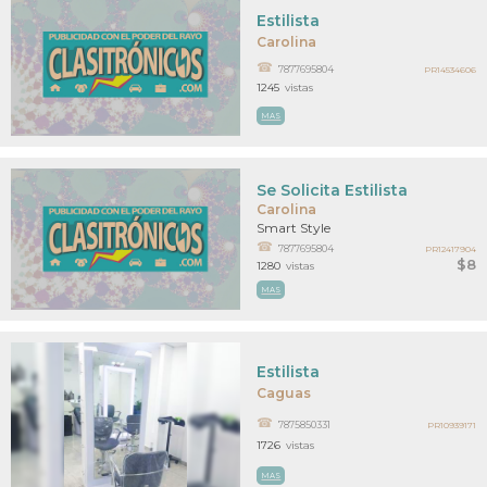
Estilista
Carolina
7877695804
PR14534606
1245
vistas
MAS
Se Solicita Estilista
Carolina
Smart Style
7877695804
PR12417904
$8
1280
vistas
MAS
Estilista
Caguas
7875850331
PR10939171
1726
vistas
MAS