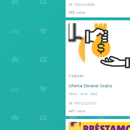
7873443555
473
vistas
Caguas
Oferta Dineral Gratis
Oferta
Serio
MAS
7872222000
497
vistas