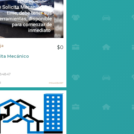
ja
$0
cita Mecánico
84847
s
PR44034187