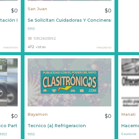
San Juan
$0
$0
atación Inmediata
Se Solicitan Cuidadoras Y Concineras De Adulto
MAS
9392605992
472
vistas
PR60107319
PR54256720
Bayamon
Manati
$0
$0
co Part Time
Tecnico (a) Refrigeracion
Hacemos
MAS
MAS
Excelente