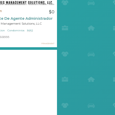
n
$0
te De Agente Administrador
s Management Solutions, LLC
cion
Condominios
MAS
66888
PR44004347