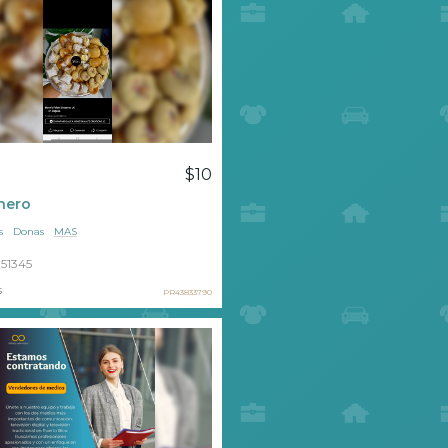
$10
hero
s
Donas
MAS
51345
s
PR43833790