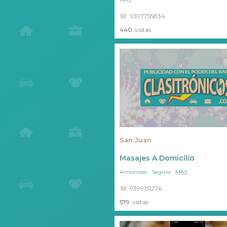
9397755834
440
vistas
San Juan
Masajes A Domicilio
Armonioso
Seguro
MAS
9399151276
579
vistas