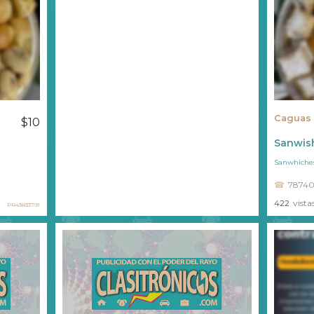
Caguas
$10
Sanwis
Sanwhiche
78740
422
vista
PR43833791