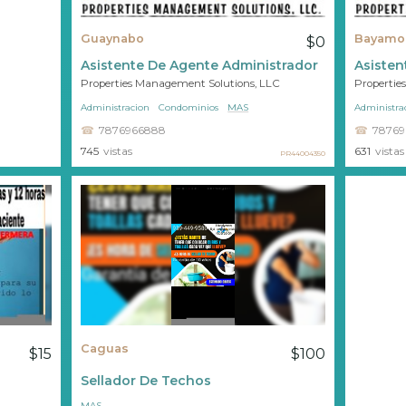
Guaynabo
Bayamo
$0
Asistente De Agente Administrador
Asisten
Properties Management Solutions, LLC
Propertie
Administracion
Condominios
MAS
Administra
7876966888
78769
745
vistas
631
vistas
PR44004350
Caguas
$15
$100
Sellador De Techos
MAS