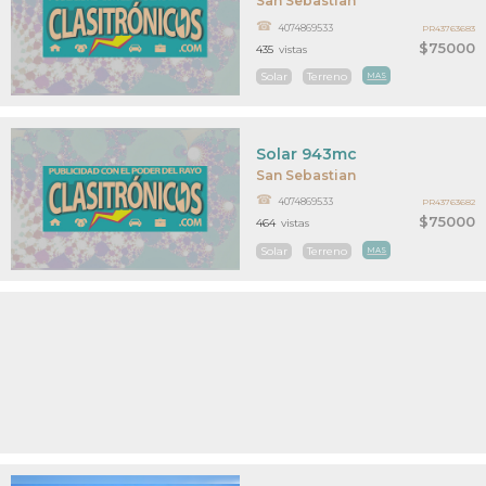
San Sebastian
4074869533
PR43763683
$75000
435
vistas
Solar
Terreno
MAS
Solar 943mc
San Sebastian
4074869533
PR43763682
$75000
464
vistas
Solar
Terreno
MAS