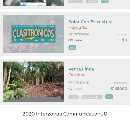
Terrenos
Solares
MAS
Solar Con Estructura
Mayag?ez
7873740050
PR31211795
$0
681
vistas
MAS
Venta Finca
Toa Alta
17875316480
PR30860998
$145000
736
vistas
Finca
Agroturistico
MAS
2020 Interzonga Communications ©