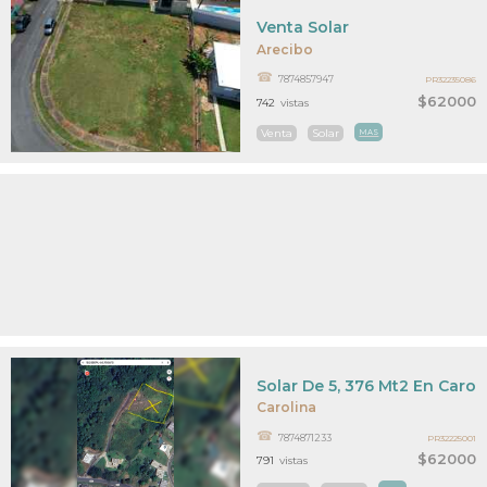
Venta Solar
Arecibo
7874857947
PR32235086
$62000
742
vistas
Venta
Solar
MAS
Solar De 5, 376 Mt2 En Carol
Carolina
7874871233
PR32225001
$62000
791
vistas