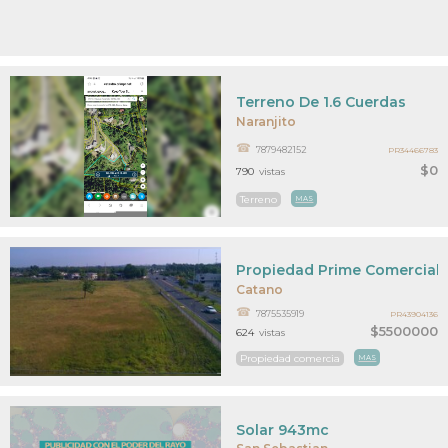
Terreno De 1.6 Cuerdas
Naranjito
7879482152
PR34466783
$0
790
vistas
Terreno
MAS
Propiedad Prime Comercial
Catano
7875535919
PR43904136
$5500000
624
vistas
Propiedad comercia
MAS
Solar 943mc