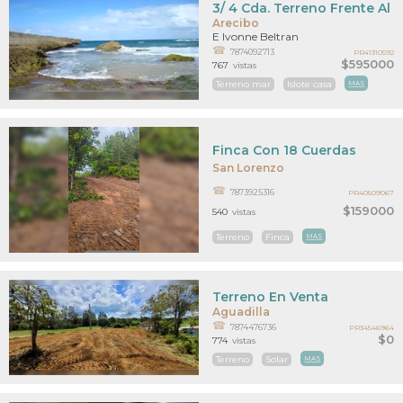
3/ 4 Cda. Terreno Frente Al 
Arecibo
E Ivonne Beltran
7874092713
PR41310592
$595000
767
vistas
Terreno mar
Islote casa
MAS
Finca Con 18 Cuerdas
San Lorenzo
7873925316
PR40509067
$159000
540
vistas
Terreno
Finca
MAS
Terreno En Venta
Aguadilla
7874476736
PR34546964
$0
774
vistas
Terreno
Solar
MAS