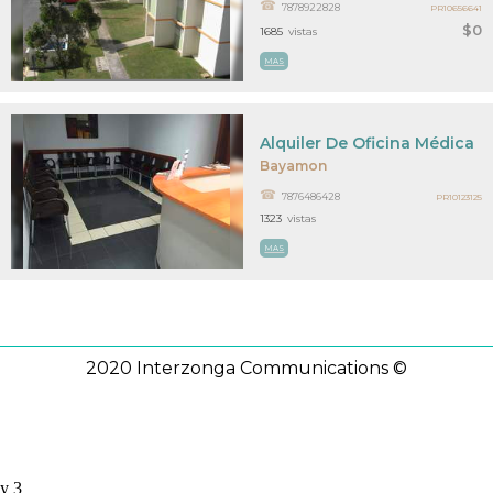
7878922828
PR10656641
$0
1685
vistas
MAS
Alquiler De Oficina Médica
Bayamon
7876486428
PR10123125
1323
vistas
MAS
2020 Interzonga Communications ©
y 3