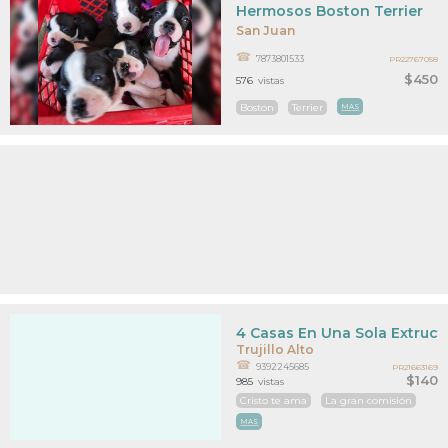
Hermosos Boston Terrier
San Juan
7873801533
PR22767058
$450
576
vistas
Boston
Terrier
MAS
4 Casas En Una Sola Extruct
Trujillo Alto
9392245685
PR21663169
$140
985
vistas
Cristo te ama
La gran comisión
MAS