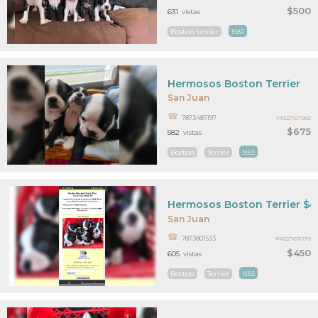
$500
631
vistas
Boston terrier
MAS
Hermosos Boston Terrier
San Juan
7873487197
PR22767082
$675
582
vistas
Boston
Terrier
MAS
Hermosos Boston Terrier $
San Juan
7873801533
PR22767078
$450
605
vistas
Boston
Terrier
MAS