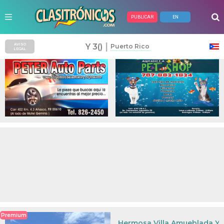
PUBLICAR
EN
Anuncios Pagados
|
Y 3()
AVISO
Puerto Rico
LEGAL
Premium
Hermosa Villa Amueblada Y