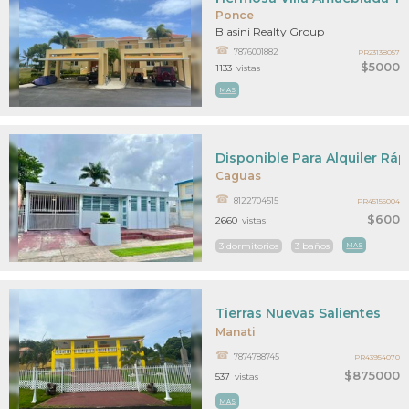
Ponce
Blasini Realty Group
7876001882
PR23138057
$5000
1133
vistas
MAS
Disponible Para Alquiler Ráp
Caguas
8122704515
PR45155004
$600
2660
vistas
3 dormitorios
3 baños
MAS
Tierras Nuevas Salientes
Manati
7874788745
PR43954070
$875000
537
vistas
MAS