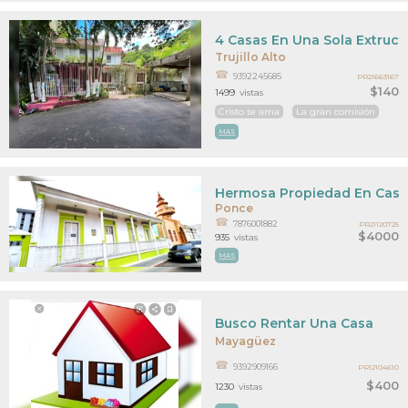
4 Casas En Una Sola Extruct
Trujillo Alto
9392245685
PR21663167
$140
1499
vistas
Cristo te ama
La gran comisión
MAS
Hermosa Propiedad En Casco 
Ponce
7876001882
PR21120725
$4000
935
vistas
MAS
Busco Rentar Una Casa
Mayagüez
9392909166
PR12104610
$400
1230
vistas