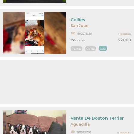
Collies
San Juan
7873073338
PR31823825
$2000
556
vistas
Perros
Collie
MAS
Venta De Boston Terrier
Aguadilla
7876291099
PR22827202