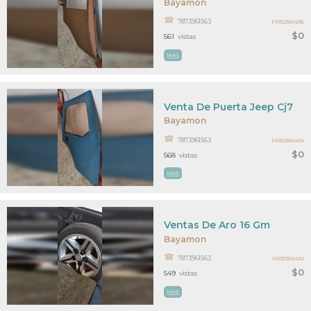
Bayamon
7873961563
PR32365436
$0
561
vistas
MAS
Venta De Puerta Jeep Cj7
Bayamon
7873961563
PR32365434
$0
568
vistas
MAS
Ventas De Aro 16 Gm
Bayamon
7873961563
PR32365432
$0
549
vistas
MAS