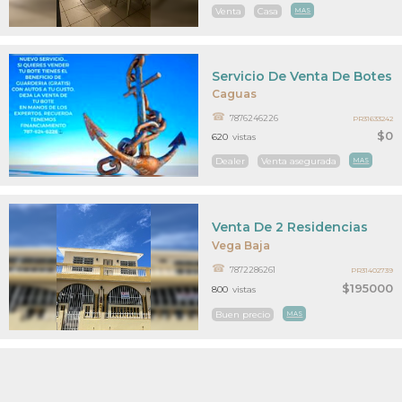
Venta
Casa
MAS
Servicio De Venta De Botes.
Caguas
7876246226
PR31633242
$0
620
vistas
Dealer
Venta asegurada
MAS
Venta De 2 Residencias
Vega Baja
7872286261
PR31402739
$195000
800
vistas
Buen precio
MAS