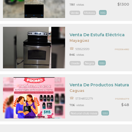
$1300
1181
vistas
Verde
Motora
MAS
Venta De Estufa Eléctrica
Mayagüez
9395251519
PR22064882
846
vistas
Usada
Negra
MAS
Venta De Productos Naturale
Caguas
573148132279
PR21834079
$48
706
vistas
Natural club nova
MAS