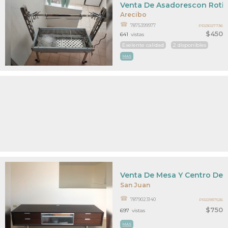
Venta De Asadorescon Roti
Arecibo
7875399977
PR23027736
$450
641
vistas
Exelente calidad
2 disponibles
MAS
Venta De Mesa Y Centro De 
San Juan
7879023140
PR22937526
$750
697
vistas
MAS