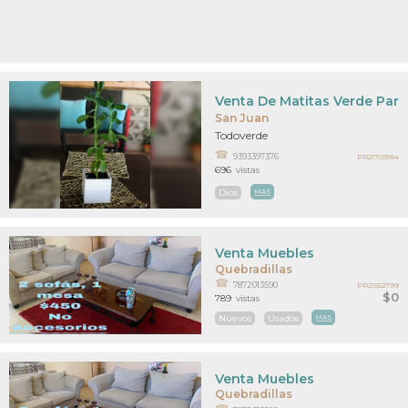
Venta De Matitas Verde Para
San Juan
Todoverde
9393397376
PR21703184
696
vistas
Dios
MAS
Venta Muebles
Quebradillas
7872013590
PR21552799
$0
789
vistas
Nuevos
Usados
MAS
Venta Muebles
Quebradillas