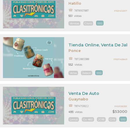
Hatillo
7878957887
PR21412207
551
vistas
Ventas
Claro
MAS
Tienda Online, Venta De Jab
Ponce
7872883388
PR21140849
552
vistas
Velas
Jabon
MAS
Venta De Auto
Guaynabo
7874751822
PR21030331
$53000
493
vistas
Lexus
Gx 460
2018
Gris
MAS