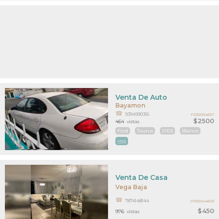
Venta De Auto
Bayamon
9394990316
PR32054657
$2500
464
vistas
Ford
Taurus
2003
Blanco
MAS
Venta De Casa
Vega Baja
7874148144
PR32044603
$450
976
vistas