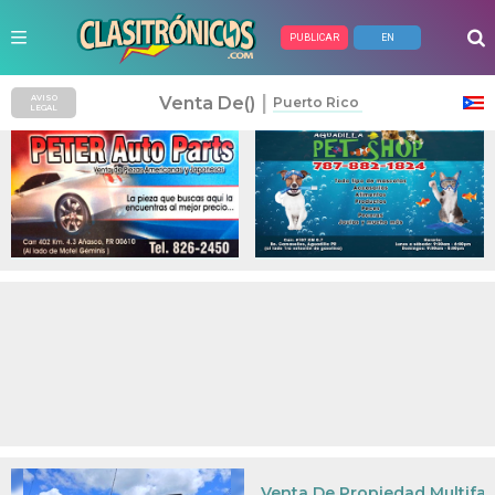
PUBLICAR
EN
Anuncios Pagados
|
Venta De()
AVISO
Puerto Rico
LEGAL
Venta De Propiedad Multifam