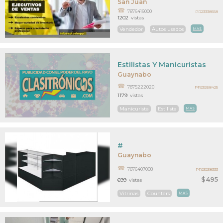
San Juan
7876416000
PR23338558
1202
vistas
Vendedor
Autos usados
MAS
Estilistas Y Manicuristas
Guaynabo
7875222020
PR23268425
1179
vistas
Manicurista
Estilista
MAS
#
Guaynabo
7876407008
PR23238333
$495
699
vistas
Vitrinas
Counters
MAS