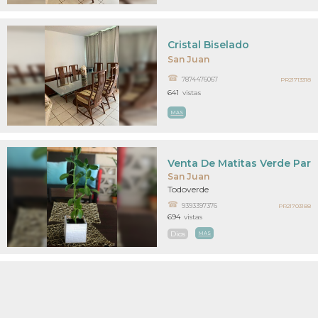
Cristal Biselado
San Juan
7874476067
PR21713318
641
vistas
MAS
Venta De Matitas Verde Para
San Juan
Todoverde
9393397376
PR21703188
694
vistas
Dios
MAS