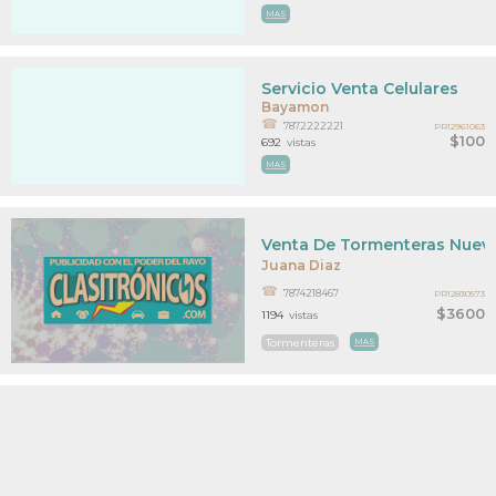
MAS
Servicio Venta Celulares
Bayamon
7872222221
PR12961063
$100
692
vistas
MAS
Venta De Tormenteras Nuev
Juana Diaz
7874218467
PR12830573
$3600
1194
vistas
Tormenteras
MAS