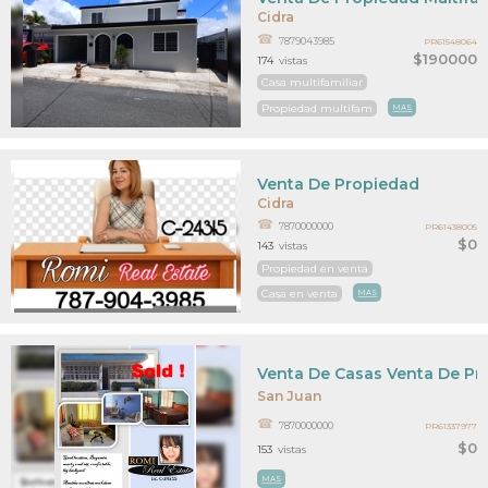
Cidra
7879043985
PR61548064
$190000
174
vistas
Casa multifamiliar
Propiedad multifam
MAS
Venta De Propiedad
Cidra
7870000000
PR61438005
$0
143
vistas
Propiedad en venta
Casa en venta
MAS
Venta De Casas Venta De P
San Juan
7870000000
PR61337977
$0
153
vistas
MAS