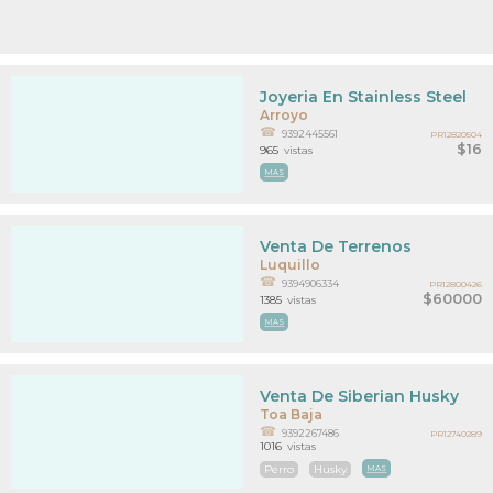
Joyeria En Stainless Steel
Arroyo
9392445561
PR12820504
$16
965
vistas
MAS
Venta De Terrenos
Luquillo
9394906334
PR12800426
$60000
1385
vistas
MAS
Venta De Siberian Husky
Toa Baja
9392267486
PR12740289
1016
vistas
Perro
Husky
MAS