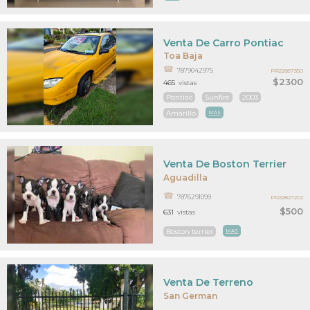
Venta De Carro Pontiac
Toa Baja
7879042975
PR22857350
$2300
465
vistas
Pontiac
Sunfire
2003
Amarillo
MAS
Venta De Boston Terrier
Aguadilla
7876291099
PR22827202
$500
631
vistas
Boston terrier
MAS
Venta De Terreno
San German