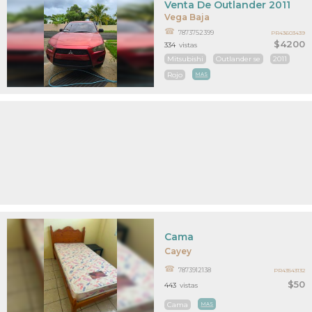
Venta De Outlander 2011
Vega Baja
7873752399
PR43603439
$4200
334
vistas
Mitsubishi
Outlander se
2011
Rojo
MAS
Cama
Cayey
7873912138
PR43543132
$50
443
vistas
Cama
MAS