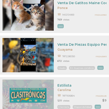
Venta De Gatitos Maine Coo
Ponce
9412134900
PR22445960
769
vistas
MAS
Venta De Piezas Equipo Pes
Guayama
7872280350
PR22425813
672
vistas
Usado
En buenas condicio
MAS
Estilista
Carolina
7877695804
PR22255435
$9
1211
vistas
Clientela
Disponibilidad
MAS