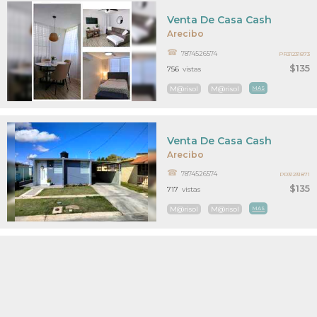
Venta De Casa Cash
Arecibo
7874526574
PR31231873
$135
756
vistas
M@risol
M@risol
MAS
Venta De Casa Cash
Arecibo
7874526574
PR31231871
$135
717
vistas
M@risol
M@risol
MAS