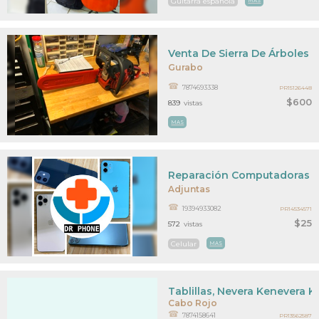
Guitarra espanola
MAS
Venta De Sierra De Árboles
Gurabo
7874693338
PR15126448
$600
839
vistas
MAS
Reparación Computadoras Y 
Adjuntas
19394933082
PR14534571
$25
572
vistas
Celular
MAS
Tablillas, Nevera Kenevera K
Cabo Rojo
7874158641
PR13562587