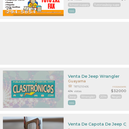
School supply
Tutorias/asig supe
MAS
Venta De Jeep Wrangler
Guayama
7879293406
PR32665895
$32000
414
vistas
Jeep
Wrangler
2014
Negro
MAS
Venta De Capota De Jeep Cj