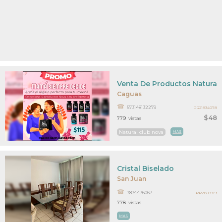
Venta De Productos Naturale
Caguas
573148132279
PR21834078
$48
779
vistas
Natural club nova
MAS
Cristal Biselado
San Juan
7874476067
PR21713319
778
vistas
MAS