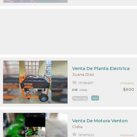
Venta De Planta Electrica
Juana Diaz
7873184837
PR22135054
$600
648
vistas
Poco uso
MAS
Venta De Motora Venton
Cidra
7879079522
PR22104910