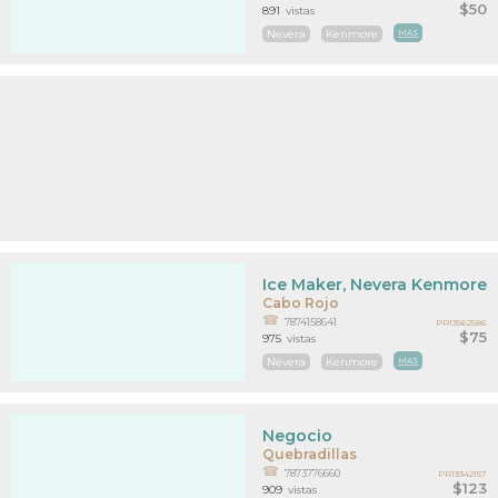
$50
891
vistas
Nevera
Kenmore
MAS
Ice Maker, Nevera Kenmore E
Cabo Rojo
7874158641
PR13562586
$75
975
vistas
Nevera
Kenmore
MAS
Negocio
Quebradillas
7873776660
PR13342157
$123
909
vistas