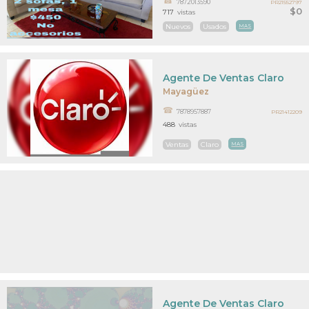
7872013590
PR21552797
$0
717
vistas
Nuevos
Usados
MAS
Agente De Ventas Claro
Mayagüez
7878957887
PR21412209
488
vistas
Ventas
Claro
MAS
Agente De Ventas Claro