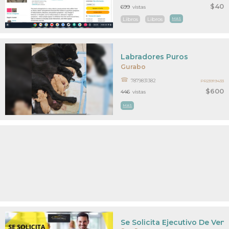
$40
699
vistas
Libros
Libros
MAS
Labradores Puros
Gurabo
7879831382
PR23919433
$600
446
vistas
MAS
Se Solicita Ejecutivo De Ven