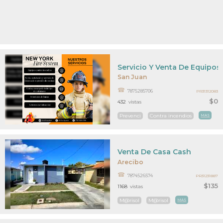
Servicio Y Venta De Equipos
San Juan
7875285706
PR31312083
$0
432
vistas
Prevenci
Contra incendios
MAS
Venta De Casa Cash
Arecibo
7874526574
PR31231887
$135
1168
vistas
M@risol
M@risol
MAS