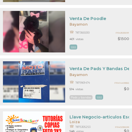
Venta De Poodle
Bayamon
7873665510
PR43533091
$1500
401
vistas
MAS
Venta De Pads Y Bandas De 
Bayamon
7879901474
PR41440866
$0
514
vistas
Pads y bandas
MAS
Llave Negocio-articulos Esc, 
Loiza
7875305253
PR40238228
$0
548
vistas