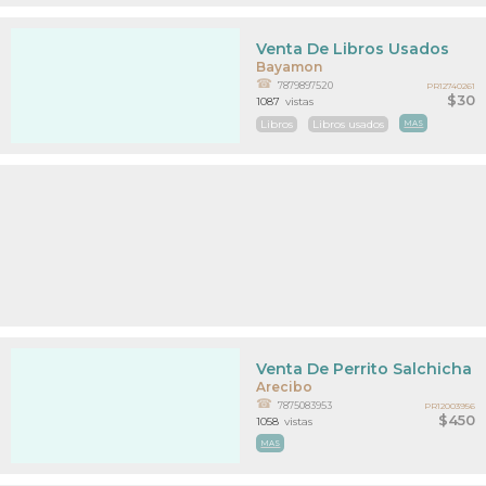
Venta De Libros Usados
Bayamon
7879897520
PR12740261
$30
1087
vistas
Libros
Libros usados
MAS
Venta De Perrito Salchicha
Arecibo
7875083953
PR12003956
$450
1058
vistas
MAS