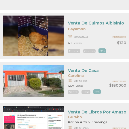
Venta De Guimos Albisinio
Bayamon
7876668033
PR30530599
$120
601
vistas
Guimo
Guimo
MAS
Venta De Casa
Carolina
7879915104
PR24729922
$180000
1207
vistas
Venta
Casa
MAS
Venta De Libros Por Amazo
Gurabo
Karina Arts & Drawings
7873934594
PR24319694