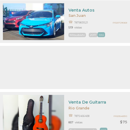
Venta Autos
San Juan
7879831521
PR20729068
519
vistas
Mitsubishi
2017
MAS
Venta De Guitarra
Rio Grande
7875466408
PR20548310
$75
857
vistas