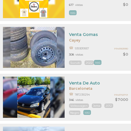
$0
617
vistas
MAS
Venta Gomas
Cayey
9393019957
PR43923930
$0
308
vistas
Suzuki
2022
MAS
Venta De Auto
Barceloneta
7872310294
PR43763701
$7000
346
vistas
Volkswagen
Jetta
2012
Negro
MAS