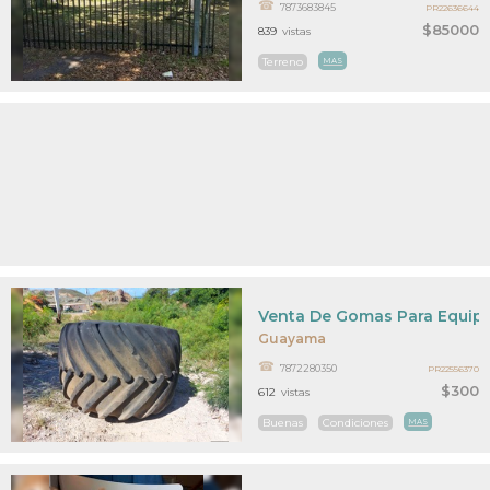
7873683845
PR22636644
$85000
839
vistas
Terreno
MAS
Venta De Gomas Para Equip
Guayama
7872280350
PR22556370
$300
612
vistas
Buenas
Condiciones
MAS