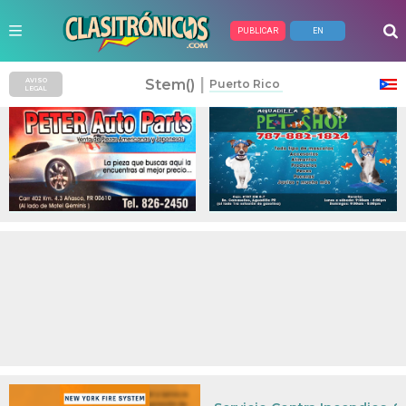
PUBLICAR
EN
Anuncios Pagados
|
Stem()
AVISO
Puerto Rico
LEGAL