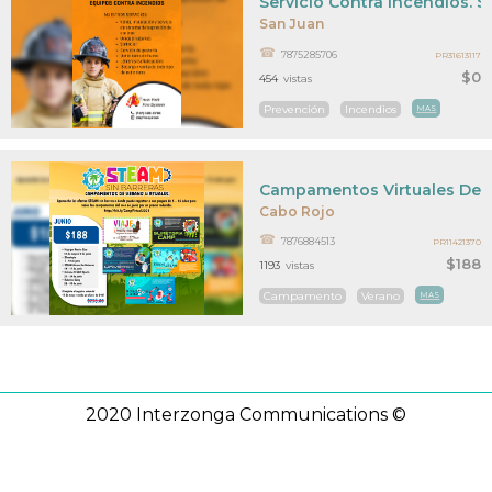
Servicio Contra Incendios. 
San Juan
7875285706
PR31613117
$0
454
vistas
Prevención
Incendios
MAS
Campamentos Virtuales De 
Cabo Rojo
7876884513
PR11421370
$188
1193
vistas
Campamento
Verano
MAS
2020 Interzonga Communications ©