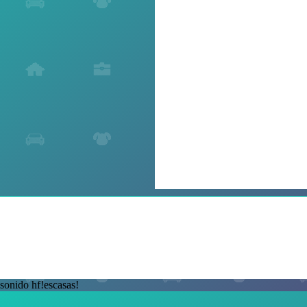
sonido hf!escasas!