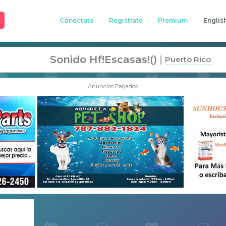
Conectate
Registrate
Premium
Englis
Sonido Hf!escasas!()
|
Puerto Rico
Anuncios Pagados