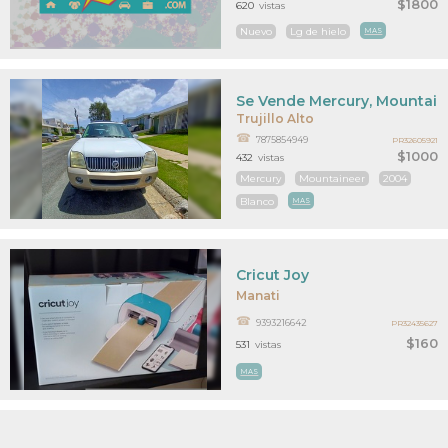
$1800
620
vistas
Nuevo
Lg de hielo
MAS
Se Vende Mercury, Mountain
Trujillo Alto
7875854949
PR32605921
$1000
432
vistas
Mercury
Mountaineer
2004
Blanco
MAS
Cricut Joy
Manati
9393216642
PR32435627
$160
531
vistas
MAS