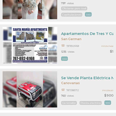
797
vistas
Oficiante para bod
Capitulaciones
MAS
Apartamentos De Tres Y Cua
San German
7878926168
PR12347466
$1
1235
vistas
MAS
Se Vende Planta Eléctrica N
Canovanas
7875985712
PR12256261
$900
760
vistas
Generador
Planta electrica
MAS