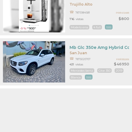
Trujillo Alto
7875984581
PR31412483
$800
716
vistas
Modelo ena
4 full
MAS
Mb Glc 350e Amg Hybrid Con 
San Juan
7875020707
PR31332205
$46950
431
vistas
Mercedes benz
Glce 350
2019
Blanca
MAS