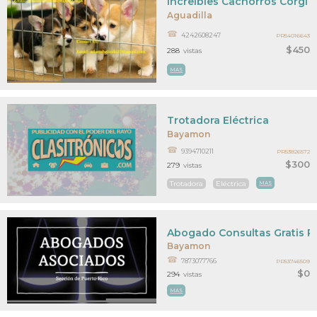
Increíbles Cachorros Corgi 
Aguadilla
4242608247
PR54016643
$450
288
vistas
MAS
Trotadora Eléctrica
Bayamon
9394710211
PR53826572
$300
279
vistas
Trotadora
Eléctrica
MAS
Abogado Consultas Gratis P
Bayamon
7873077766
PR53746509
$0
294
vistas
MAS