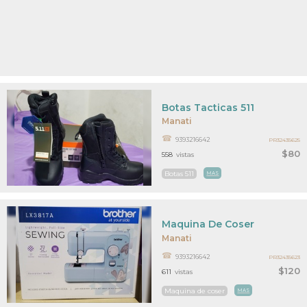
Botas Tacticas 511
Manati
9393216642
PR32435625
$80
558
vistas
Botas 511
MAS
Maquina De Coser
Manati
9393216642
PR32435623
$120
611
vistas
Maquina de coser
MAS