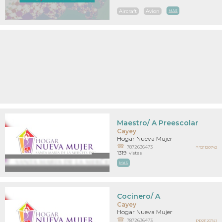
Aircraft
Avion
MAS
Maestro/ A Preescolar
Cayey
Hogar Nueva Mujer
7872636473
PR21120742
1319
vistas
MAS
Cocinero/ A
Cayey
Hogar Nueva Mujer
7872636473
PR21120741