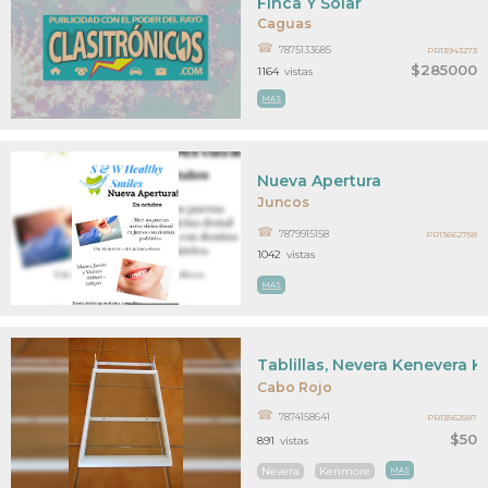
Finca Y Solar
Caguas
7875133685
PR13943273
$285000
1164
vistas
MAS
Nueva Apertura
Juncos
7879915158
PR13662758
1042
vistas
MAS
Tablillas, Nevera Kenevera K
Cabo Rojo
7874158641
PR13562587
$50
891
vistas
Nevera
Kenmore
MAS