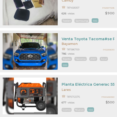
Camuy
7874506107
PR23017695
$900
626
vistas
Tablet
Samsung
MAS
Venta Toyota Tacoma#se Re
Bayamon
7875867159
PR22536313
786
vistas
Toyota
Tacoma
2021
Azul
MAS
Planta Eléctrica Generac 55
Lares
7876753376
PR22466060
$500
677
vistas
Como
Nuevo
MAS