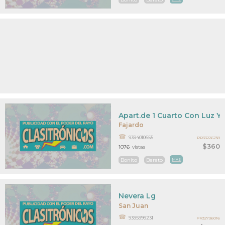
Apart.de 1 Cuarto Con Luz Y
Fajardo
9394010655
PR33226238
$360
1076
vistas
Bonito
Barato
MAS
Nevera Lg
San Juan
9395999231
PR32736016