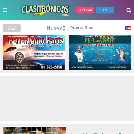
PUBLICAR
EN
Anuncios Pagados
|
Nueva()
AVISO
Puerto Rico
LEGAL