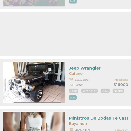
MAS
Jeep Wrangler
Catano
9393221921
PR12508854
$16000
726
vistas
Jeep
Wrangler
2005
Negro
MAS
Ministros De Bodas Te Cas
Bayamon
7879230809
PR12427953