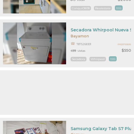
Conqui0808
Realestate
MAS
Secadora Whirpool Nueva Si
Bayamon
7875268301
PR23759215
$550
499
vistas
Secadora
Whirpool
MAS
Samsung Galaxy Tab S7 Plu