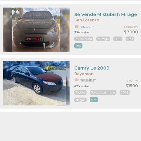
Se Vende Mistubish Mirage 
San Lorenzo
7873225701
PR32205219
$7000
394
vistas
Mitsubishi
Mirage
2015
Gris
MAS
Camry Le 2009
Bayamon
7875981657
PR31924140
$1500
495
vistas
Toyota
Toyota camry le
2009
Negro
MAS