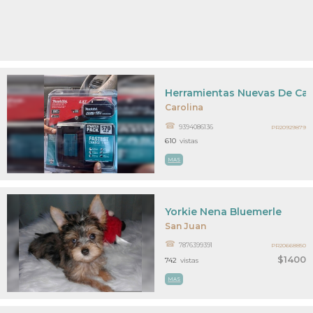
Herramientas Nuevas De Caja
Carolina
9394086136
PR20929879
610
vistas
MAS
Yorkie Nena Bluemerle
San Juan
7876399391
PR20668850
$1400
742
vistas
MAS