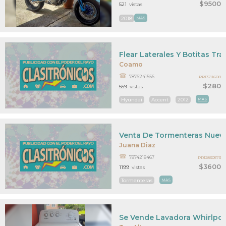
$9500
521
vistas
2018
MAS
Flear Laterales Y Botitas Tr
Coamo
7876241556
PR13211608
$280
559
vistas
Hyundai
Accent
2012
MAS
Venta De Tormenteras Nuev
Juana Diaz
7874218467
PR12830573
$3600
1199
vistas
Tormenteras
MAS
Se Vende Lavadora Whirlpo