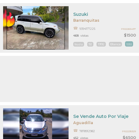
Suzuki
Barranquitas
9394177225
PR22265497
$1500
468
vistas
Isuzu
92
1992
Blanca
MAS
Se Vende Auto Por Viaje
Aguadilla
7878912982
PR22235329
$6500
452
vistas