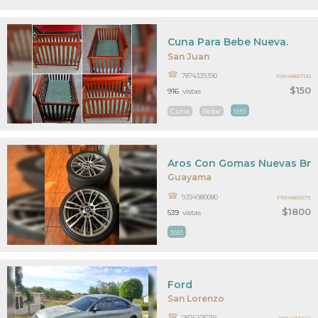
Cuna Para Bebe Nueva.
San Juan
7874339390
PR14865700
$150
916
vistas
Cuna
Bebe
MAS
Aros Con Gomas Nuevas B
Guayama
9394980080
PR14865675
$1800
539
vistas
MAS
Ford
San Lorenzo
7875276719