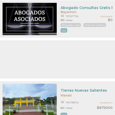
Abogado Consultas Gratis P
Bayamon
7873077766
PR53746506
$0
310
vistas
Abogado, caso
Tribunal, policia
MAS
Tierras Nuevas Salientes
Manati
7874788745
PR43954070
$875000
541
vistas
MAS