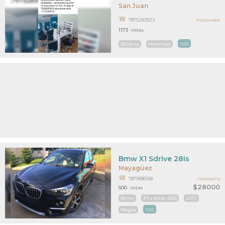
San Juan
7875283923
PR22104905
1173
vistas
Belleza
Hermosa
MAS
Bmw X1 Sdrive 28is
Mayagüez
7879080158
PR22034713
$28000
500
vistas
Bmw
X1 s drive 28is
2017
Negra
MAS