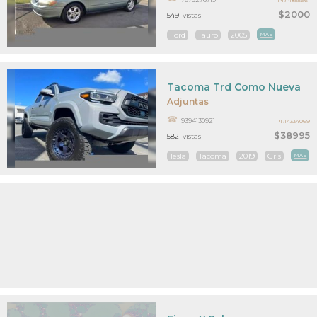
PR14855661
$2000
549
vistas
Ford
Tauro
2005
MAS
Tacoma Trd Como Nueva
Adjuntas
9394130921
PR14334069
$38995
582
vistas
Tesla
Tacoma
2019
Gris
MAS