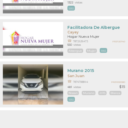
1322
vistas
MAS
Facilitadora De Albergue
Cayey
Hogar Nueva Mujer
7872636473
PR21120740
550
vistas
Albergue
Mujer
MAS
Murano 2015
San Juan
7874708844
PR21000080
$15
481
vistas
Nissan
Murano
2015
Blanca
MAS