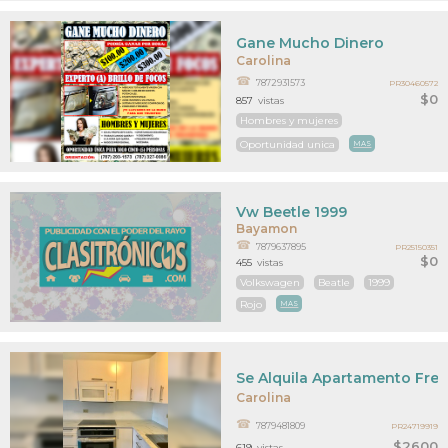
Gane Mucho Dinero
Carolina
7872931573
PR30460572
$0
857
vistas
Hombres y mujeres
Oportunidad unica
MAS
Vw Beetle 1999
Bayamon
7879637895
PR25150351
$0
455
vistas
Volkswagen
Beatle
1999
Rojo
MAS
Se Alquila Apartamento Fren
Carolina
7879481809
PR24719919
$2600
619
vistas