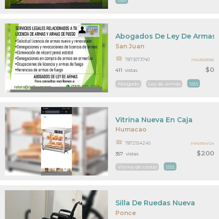
Abogados De Ley De Armas
San Juan
7873073740
PR43923935
$0
411
vistas
Abogado
Ley de armas
MAS
Vitrina Nueva En Caja
Humacao
7872154245
PR43904124
$200
357
vistas
Vitrina de cristal
MAS
Silla De Ruedas Nueva
Ponce