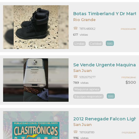
Botas Timberland Y Dr Mart
Rio Grande
7876480062
PR22004598
617
vistas
Lindas
Calidad
MAS
Se Vende Urgente Maquina 
San Juan
9392679277
PR21562846
$500
789
vistas
Maquina apnea
Equipo respiratori
MAS
2012 Renegade Falcon Light 
San Juan
7876168789
PR21532698
996
vistas