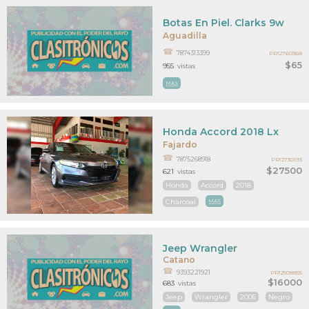
Botas En Piel. Clarks 9w
Aguadilla
7874313399
PR12760368
$65
955
vistas
MAS
Honda Accord 2018 Lx
Fajardo
7875268918
PR12730193
$27500
621
vistas
Honda
Accord
2018
Charcoal
MAS
Jeep Wrangler
Catano
9393221921
PR12508855
$16000
683
vistas
Jeep
Wrangler
2005
Negro