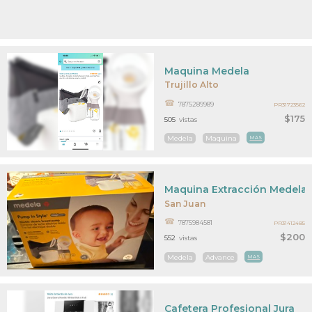
Maquina Medela
Trujillo Alto
7875289989
PR31723562
$175
505
vistas
Medela
Maquina
MAS
Maquina Extracción Medela
San Juan
7875984581
PR31412485
$200
552
vistas
Medela
Advance
MAS
Cafetera Profesional Jura