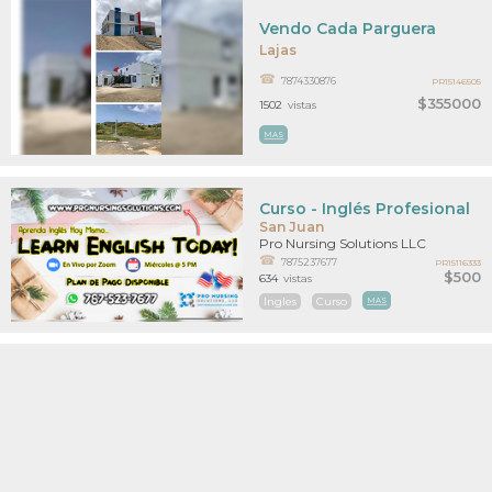
Vendo Cada Parguera
Lajas
7874330876
PR15146505
$355000
1502
vistas
MAS
Curso - Inglés Profesional
San Juan
Pro Nursing Solutions LLC
7875237677
PR15116333
$500
634
vistas
Ingles
Curso
MAS