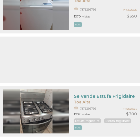
Toa Alta
7875296766
PR12820525
$350
1070
vistas
MAS
Se Vende Estufa Frigidaire
Toa Alta
7875296766
PR12820524
$300
1007
vistas
Estufa frigidaire
Estufa frigidaire
MAS