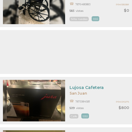
7876480883
PR41330381
$0
583
vistas
Silla ruedas
MAS
Lujosa Cafetera
San Juan
7875984581
PR41210275
$800
509
vistas
Cafe
MAS