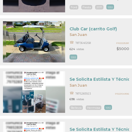
Ford
Fiesta
2011
MAS
Club Car (carrito Golf)
San Juan
7873640268
PR22225281
$5000
624
vistas
MAS
Se Solicita Estilista Y Técni
San Juan
7875283923
PR22104906
698
vistas
Belleza
Hermosa
MAS
Se Solicita Estilista Y Técni