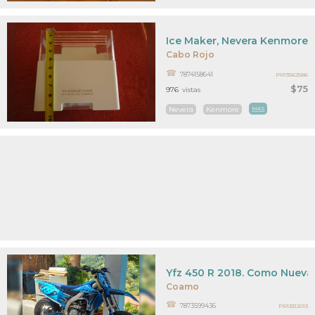
Ice Maker, Nevera Kenmore E
Cabo Rojo
7874158641
PR13562586
$75
976
vistas
Nevera
Kenmore
MAS
Yfz 450 R 2018. Como Nueva
Coamo
7873599436
PR13312013