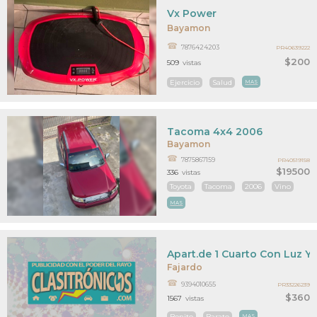
Vx Power
Bayamon
7876424203
PR40639222
$200
509
vistas
Ejercicio
Salud
MAS
Tacoma 4x4 2006
Bayamon
7875867159
PR40519158
$19500
336
vistas
Toyota
Tacoma
2006
Vino
MAS
Apart.de 1 Cuarto Con Luz Y
Fajardo
9394010655
PR33226239
$360
1567
vistas
Bonito
Barato
MAS