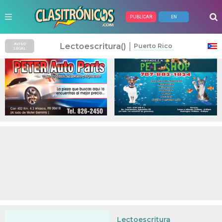
PUBLICAR
EN
Anuncios Pagados
|
Lectoescritura()
AVISO
Puerto Rico
LEGAL
Lectoescritura