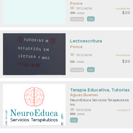
Ponce
7873248298
PR43833789
$20
399
vistas
Tutorias
MAS
Lectoescritura
Ponce
7873248298
PR43833788
$20
556
vistas
Tutorias
MAS
Terapia Educativa, Tutorias 
Aguas Buenas
NeuroEduca Servicios Terapeuticos
Inc
7875570658
PR13362272
888
vistas
MAS