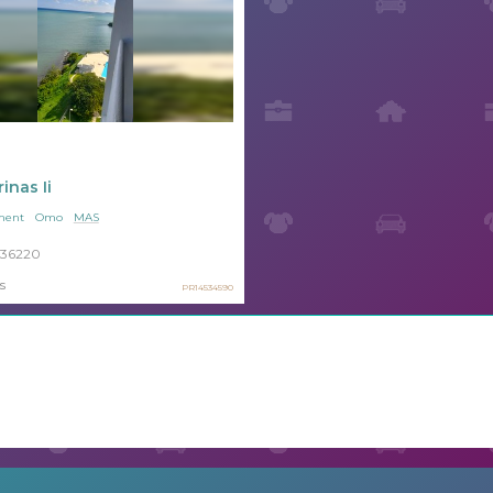
inas Ii
ment
Omo
MAS
36220
s
PR14534590