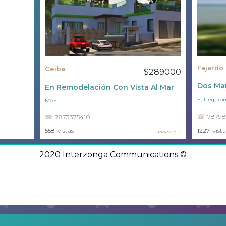
Fajardo
Ceiba
$289000
Dos Mar
En Remodelación Con Vista Al Mar
Full equip
MAS
78798
7873375410
558
vistas
1227
vista
PR43723522
2020 Interzonga Communications ©