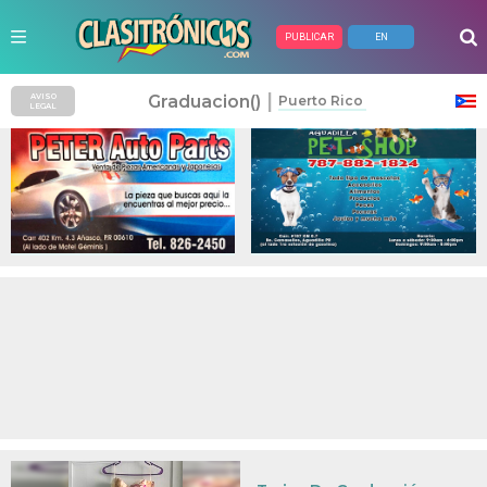
PUBLICAR
EN
Anuncios Pagados
|
Graduacion()
AVISO
Puerto Rico
LEGAL