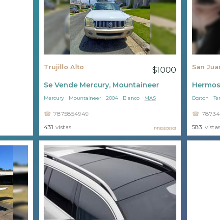
Trujillo Alto
San Jua
$1000
Se Vende Mercury, Mountaineer
Hermoso
Mercury
Mountaineer
2004
Blanco
MAS
Boston
Te
7875854949
78734
431
vistas
583
vista
PR32605921