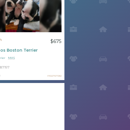
n
$675
s Boston Terrier
rrier
MAS
87197
s
PR22767082