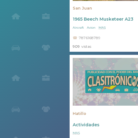
San Juan
1965 Beech Musketeer A23
Aircraft
Avion
MAS
7876168789
909
vistas
Hatillo
Actividades
MAS