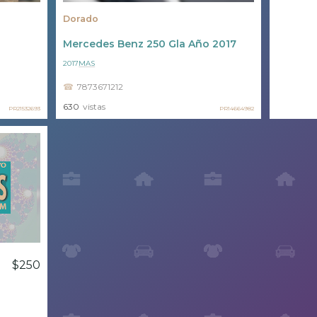
Dorado
Mercedes Benz 250 Gla Año 2017
2017
MAS
7873671212
630
vistas
PR21532693
PR14664982
$250