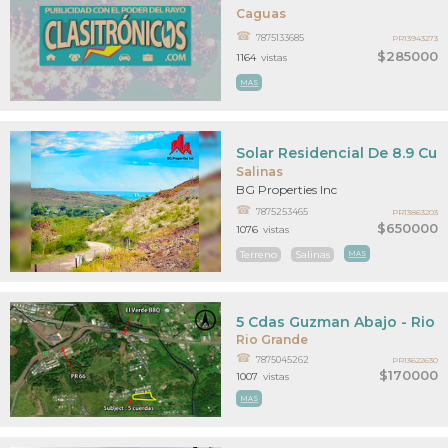
Caguas
7875133685
PR13943273
$285000
1164
vistas
MAS
Solar Residencial De 8.9 Cue
Salinas
BG Properties Inc
7875253465
PR13863203
$650000
1076
vistas
Terreno
Salinas
MAS
5 Cdas Guzman Abajo - Rio 
Rio Grande
7875045262
PR13622630
$170000
1007
vistas
MAS