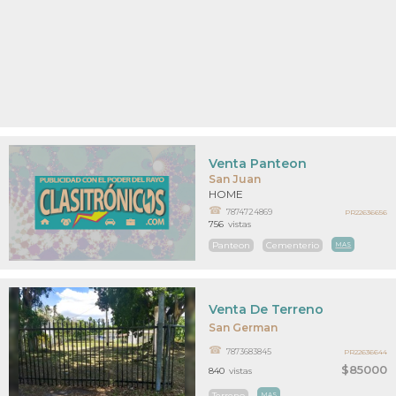
Venta Panteon
San Juan
HOME
7874724869
PR22636656
756
vistas
Panteon
Cementerio
MAS
Venta De Terreno
San German
7873683845
PR22636644
$85000
840
vistas
Terreno
MAS