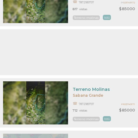
7872189797
PR23749172
$85000
817
vistas
Terreno molinas
MAS
Terreno Molinas
Sabana Grande
7872189797
PR23749171
$85000
712
vistas
Terreno molinas
MAS