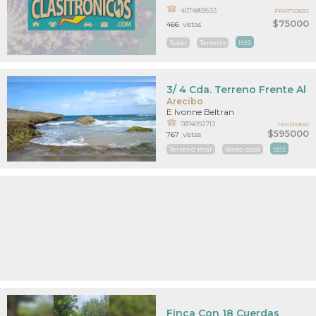
4074869533
PR43763682
$75000
466
vistas
Solar
Terreno
MAS
3/ 4 Cda. Terreno Frente Al 
Arecibo
E Ivonne Beltran
7874092713
PR41310592
$595000
767
vistas
Terreno mar
Islote casa
MAS
Finca Con 18 Cuerdas