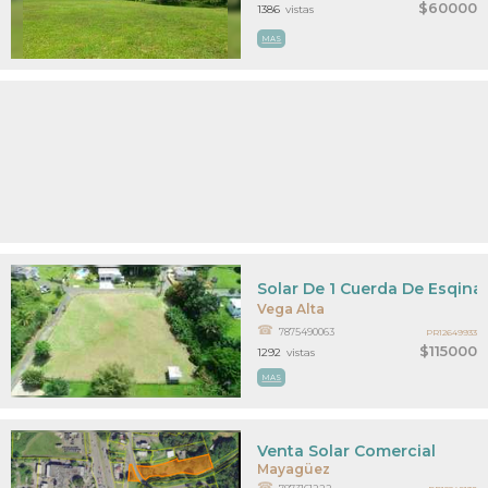
$60000
1386
vistas
MAS
Solar De 1 Cuerda De Esqina 
Vega Alta
7875490063
PR12649933
$115000
1292
vistas
MAS
Venta Solar Comercial
Mayagüez