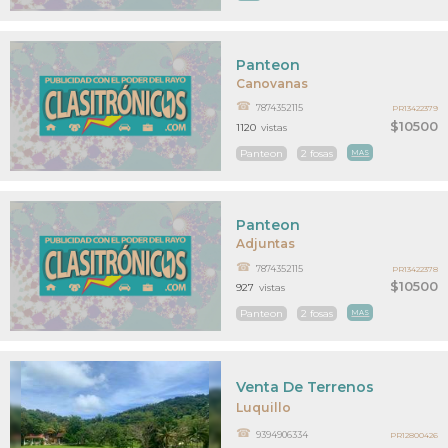
Panteon
Canovanas
7874352115
PR13422379
$10500
1120
vistas
Panteon
2 fosas
MAS
Panteon
Adjuntas
7874352115
PR13422378
$10500
927
vistas
Panteon
2 fosas
MAS
Venta De Terrenos
Luquillo
9394906334
PR12800426