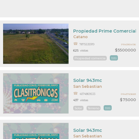
Propiedad Prime Comercial
Catano
7875535919
PR43904136
$5500000
625
vistas
Propiedad comercia
MAS
Solar 943mc
San Sebastian
4074869533
PR43763683
$75000
437
vistas
Solar
Terreno
MAS
Solar 943mc
San Sebastian