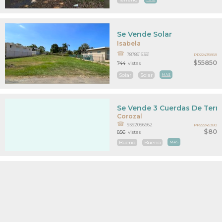
Se Vende Solar
Isabela
7878916391
PR22435858
$55850
744
vistas
Solar
Solar
MAS
Se Vende 3 Cuerdas De Terr
Corozal
9392096662
PR22245380
$80
856
vistas
Bueno
Bueno
MAS