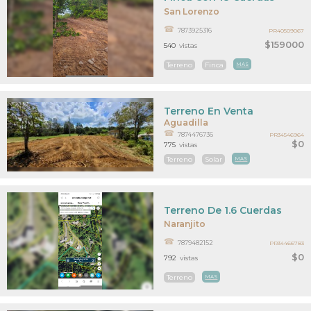
San Lorenzo
7873925316
PR40509067
$159000
540
vistas
Terreno
Finca
MAS
Terreno En Venta
Aguadilla
7874476736
PR34546964
$0
775
vistas
Terreno
Solar
MAS
Terreno De 1.6 Cuerdas
Naranjito
7879482152
PR34466783
$0
792
vistas
Terreno
MAS