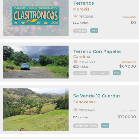
Terrenos
Morovis
7873597894
PR23528958
$0
666
vistas
Terreno
MAS
Terreno Con Papeles
Carolina
7873286461
PR23468851
$67000
600
vistas
Terreno
Santa cruz
MAS
Se Vende 12 Cuerdas
Canovanas
7873837475
PR23138066
$120000
823
vistas
Hermosa finca
MAS