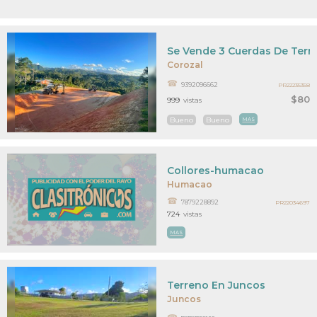
Se Vende 3 Cuerdas De Terr
Corozal
9392096662
PR22235358
$80
999
vistas
Bueno
Bueno
MAS
Collores-humacao
Humacao
7879228892
PR22034697
724
vistas
MAS
Terreno En Juncos
Juncos