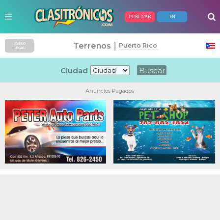
PUBLICAR
EN
|
Terrenos
AVISO
Puerto Rico
LEGAL
Ciudad
Anuncios Pagados