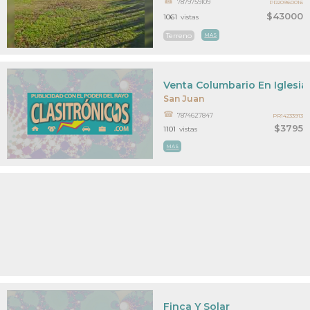
7879759109
PR20960016
$43000
1061
vistas
Terreno
MAS
Venta Columbario En Iglesia
San Juan
7874627847
PR14233913
$3795
1101
vistas
MAS
Finca Y Solar