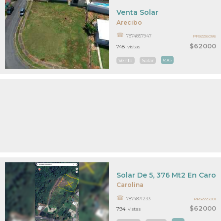
Venta Solar
Arecibo
7874857947
PR32235086
$62000
748
vistas
Venta
Solar
MAS
Solar De 5, 376 Mt2 En Carol
Carolina
7874871233
PR32225001
$62000
794
vistas