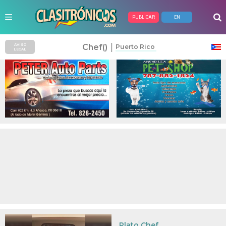
PUBLICAR
EN
Anuncios Pagados
|
Chef()
AVISO
Puerto Rico
LEGAL
Plato Chef