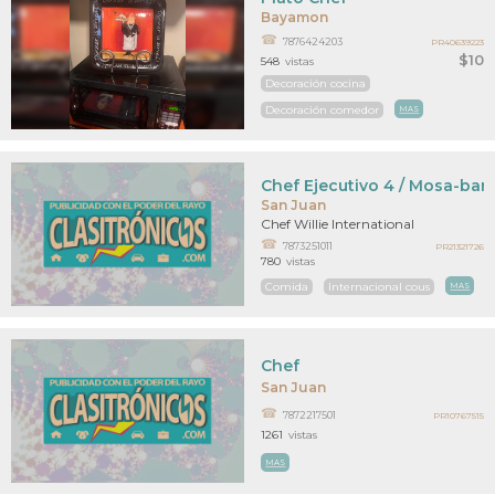
Bayamon
7876424203
PR40639223
$10
548
vistas
Decoración cocina
Decoración comedor
MAS
Chef Ejecutivo 4 / Mosa-bar
San Juan
Chef Willie International
7873251011
PR21321726
780
vistas
Comida
Internacional cous
MAS
Chef
San Juan
7872217501
PR10767515
1261
vistas
MAS