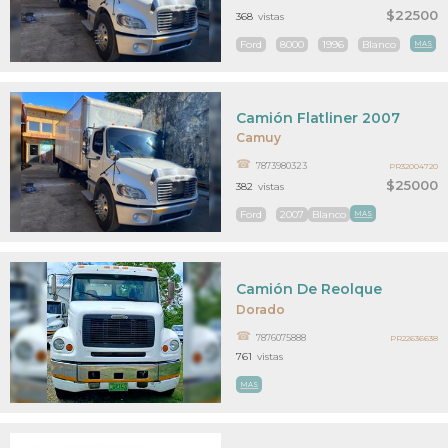
$22500
368
vistas
Ford
8000
1996
Blanco
MAS
Camión Flatliner 2007
Camuy
7873980323
PR32004720
$25000
382
vistas
Ford
2007
Blanco
MAS
Camión De Reolque
Dorado
7876075888
PR22636638
761
vistas
MAS