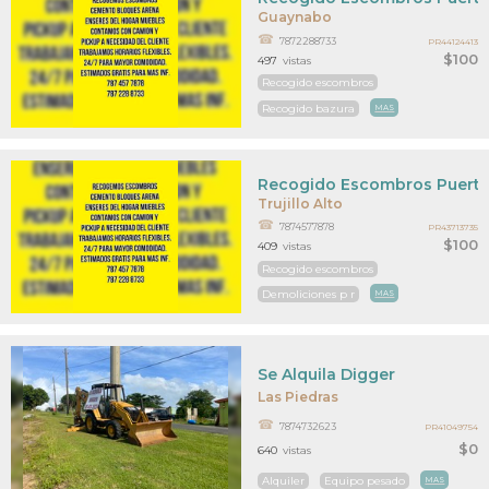
Guaynabo
7872288733
PR44124413
$100
497
vistas
Recogido escombros
Recogido bazura
MAS
Recogido Escombros Puerto
Trujillo Alto
7874577878
PR43713735
$100
409
vistas
Recogido escombros
Demoliciones p r
MAS
Se Alquila Digger
Las Piedras
7874732623
PR41049754
$0
640
vistas
Alquiler
Equipo pesado
MAS