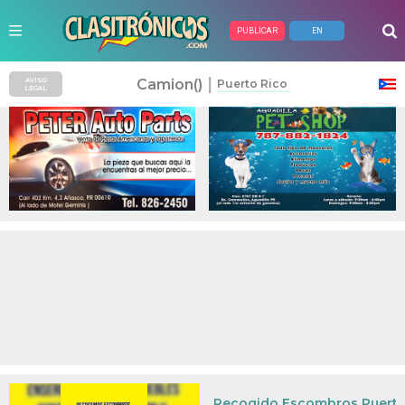
PUBLICAR
EN
Anuncios Pagados
|
Camion()
AVISO
Puerto Rico
LEGAL
Recogido Escombros Puerto