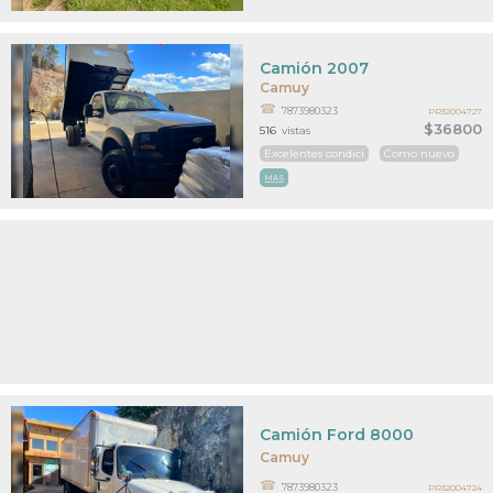
Camión 2007
Camuy
7873980323
PR32004727
$36800
516
vistas
Excelentes condici
Como nuevo
MAS
Camión Ford 8000
Camuy
7873980323
PR32004724