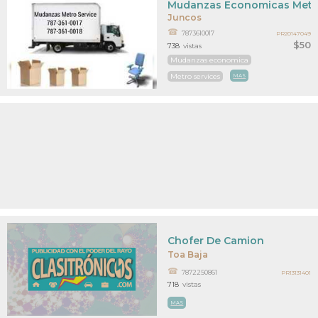
Mudanzas Economicas Metro
Juncos
7873610017
PR20147049
$50
738
vistas
Mudanzas economica
Metro services
MAS
Chofer De Camion
Toa Baja
7872250861
PR13131401
718
vistas
MAS