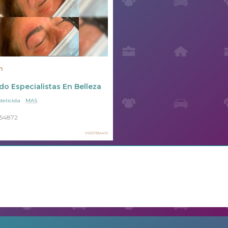
n
o Especialistas En Belleza
teticista
MAS
54872
PR21934415