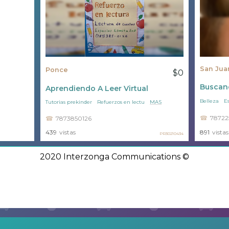
San Jua
Ponce
$0
Buscand
Aprendiendo A Leer Virtual
Belleza
Es
Tutorias prekinder
Refuerzos en lectu
MAS
78722
7873850126
439
vistas
891
vistas
PR30210434
2020 Interzonga Communications ©