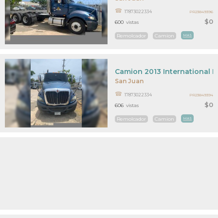
17873022334
PR23849396
$0
600
vistas
Remolcador
Camion
MAS
Camion 2013 International P
San Juan
17873022334
PR23849394
$0
606
vistas
Remolcador
Camion
MAS