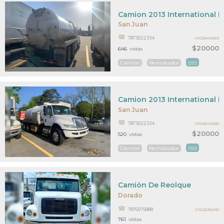
Camion 2013 International P
San Juan
7873022334
PR23849389
$20000
646
vistas
Camion
Remolcador
MAS
Camion 2013 International P
San Juan
7873022334
PR23849388
$20000
520
vistas
Camion
Remolcador
MAS
Camión De Reolque
Dorado
7876075888
PR22636638
761
vistas