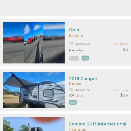
Grua
Isabela
7879758629
PR41029649
$0
654
vistas
Grua
MAS
2018 Camper
Ponce
7875432009
PR30750918
$24
607
vistas
MAS
Camion 2013 International P
San Juan