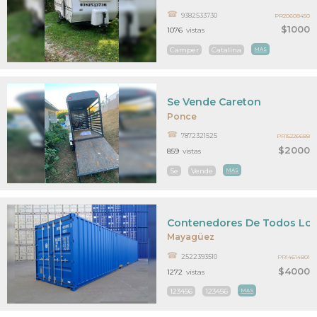
9382533730
PR20608450
$1000
1076
vistas
Camper
Catalina
MAS
Se Vende Careton
Ponce
7872321525
PR15226688
$2000
859
vistas
Se
Vende
MAS
Contenedores De Todos Lo
Mayagüez
2522393510
PR14614801
$4000
1272
vistas
123456
123456
MAS