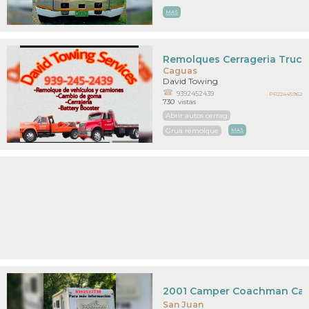
MAS
Remolques Cerrageria Truc
Caguas
David Towing
9392452439
PR22445962
730
vistas
Abrir autos cerrag
Grua remolque
MAS
2001 Camper Coachman Cata
San Juan