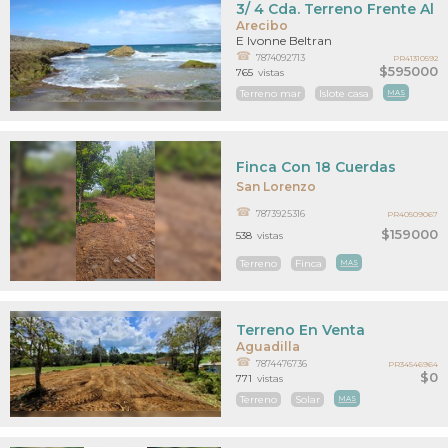
3/ 4 Cda. Terreno Frente Al 
Arecibo
E Ivonne Beltran
7874092713
PR41310592
$595000
765
vistas
Terreno mar
Islote casa
MAS
Finca Con 18 Cuerdas
San Lorenzo
7873925316
PR40509067
$159000
538
vistas
Terreno
Finca
MAS
Terreno En Venta
Aguadilla
7874476736
PR34546964
$0
771
vistas
Terreno
Solar
MAS