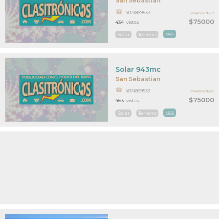
San Sebastian
4074869533
PR43763683
$75000
434
vistas
Solar
Terreno
MAS
Solar 943mc
San Sebastian
4074869533
PR43763682
$75000
463
vistas
Solar
Terreno
MAS