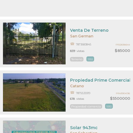
Venta De Terreno
San German
7873683845
PR22636644
$85000
839
vistas
Terreno
MAS
Propiedad Prime Comercial
Catano
7875535919
PR43904136
$5500000
618
vistas
Propiedad comercia
MAS
Solar 943mc