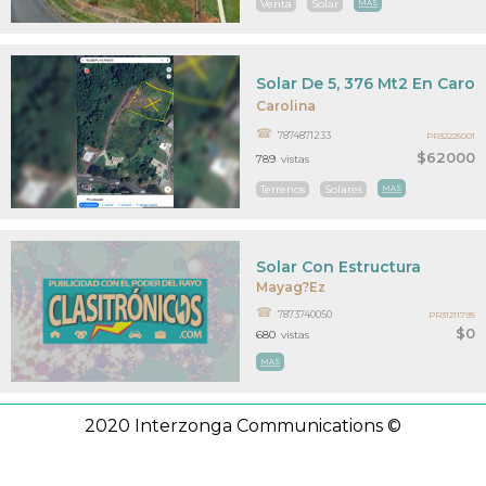
Venta
Solar
MAS
Solar De 5, 376 Mt2 En Carol
Carolina
7874871233
PR32225001
$62000
789
vistas
Terrenos
Solares
MAS
Solar Con Estructura
Mayag?ez
7873740050
PR31211795
$0
680
vistas
MAS
2020 Interzonga Communications ©