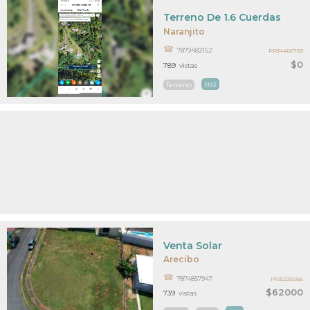
Terreno De 1.6 Cuerdas
Naranjito
7879482152
PR34466783
$0
789
vistas
Terreno
MAS
Venta Solar
Arecibo
7874857947
PR32235086
$62000
739
vistas