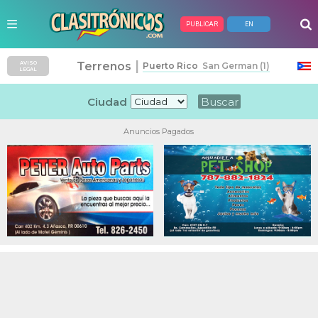
PUBLICAR
EN
|
Terrenos
AVISO
Puerto Rico
San German (1)
LEGAL
Ciudad
Anuncios Pagados