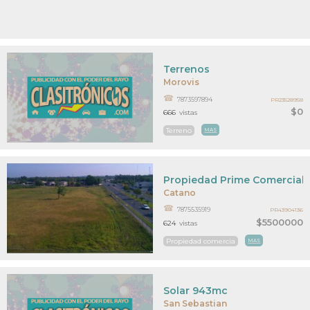
Terrenos
Morovis
7873597894
PR23528958
$0
666
vistas
Terreno
MAS
Propiedad Prime Comercial
Catano
7875535919
PR43904136
$5500000
624
vistas
Propiedad comercia
MAS
Solar 943mc
San Sebastian