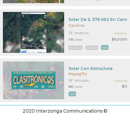
Solar De 5, 376 Mt2 En Carol
Carolina
7874871233
PR32225001
$62000
793
vistas
Terrenos
Solares
MAS
Solar Con Estructura
Mayag?ez
7873740050
PR31211795
$0
683
vistas
MAS
2020 Interzonga Communications ©