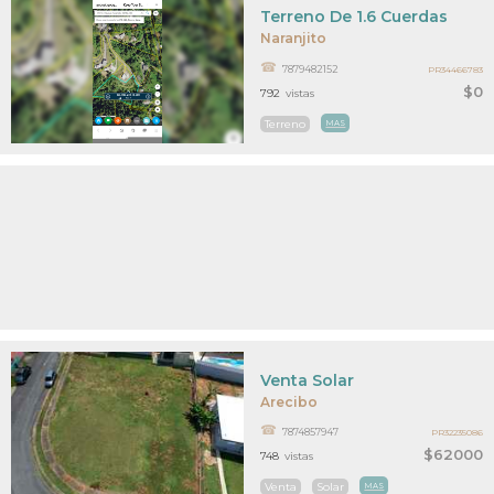
Terreno De 1.6 Cuerdas
Naranjito
7879482152
PR34466783
$0
792
vistas
Terreno
MAS
Venta Solar
Arecibo
7874857947
PR32235086
$62000
748
vistas
Venta
Solar
MAS