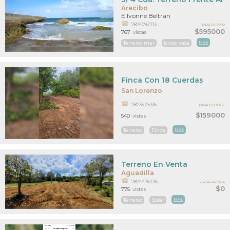
Arecibo
E Ivonne Beltran
7874092713
PR41310592
$595000
767
vistas
Terreno mar
Islote casa
MAS
Finca Con 18 Cuerdas
San Lorenzo
7873925316
PR40509067
$159000
540
vistas
Terreno
Finca
MAS
Terreno En Venta
Aguadilla
7874476736
PR34546964
$0
775
vistas
Terreno
Solar
MAS