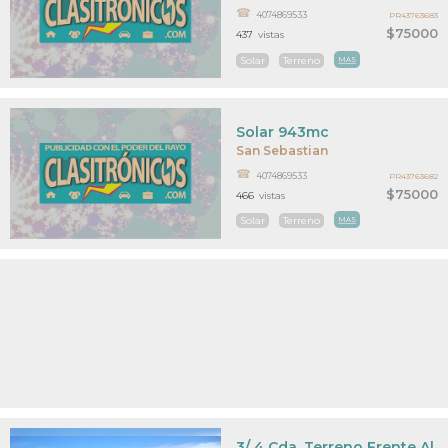
4074869533
PR43763683
$75000
437
vistas
Solar
Terreno
MAS
Solar 943mc
San Sebastian
4074869533
PR43763682
$75000
466
vistas
Solar
Terreno
MAS
3/ 4 Cda. Terreno Frente Al 