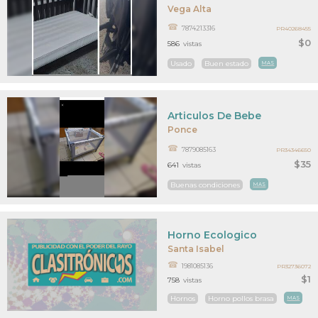
Vega Alta
7874213316
PR40268455
$0
586
vistas
Usado
Buen estado
MAS
Articulos De Bebe
Ponce
7879085163
PR34346650
$35
641
vistas
Buenas condiciones
MAS
Horno Ecologico
Santa Isabel
1981085136
PR32736072
$1
758
vistas
Hornos
Horno pollos brasa
MAS