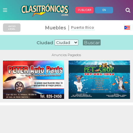
PUBLICAR
EN
|
Muebles
AVISO
Puerto Rico
LEGAL
Ciudad
Anuncios Pagados