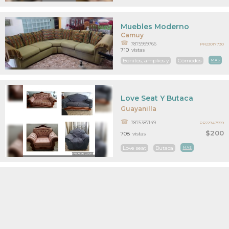
Muebles Moderno
Camuy
7875999766
PR23017730
710
vistas
Bonitos, amplios y
Cómodos
MAS
Love Seat Y Butaca
Guayanilla
7875387149
PR22947559
$200
708
vistas
Love seat
Butaca
MAS