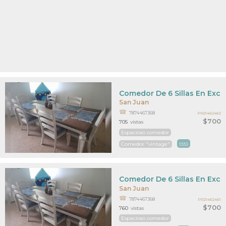
Comedor De 6 Sillas En Exc
San Juan
7874467368
PR21462462
$700
705
vistas
Espacioso comedor
Comedor "vintage"
MAS
Comedor De 6 Sillas En Exc
San Juan
7874467368
PR21462461
$700
760
vistas
Espacioso comedor