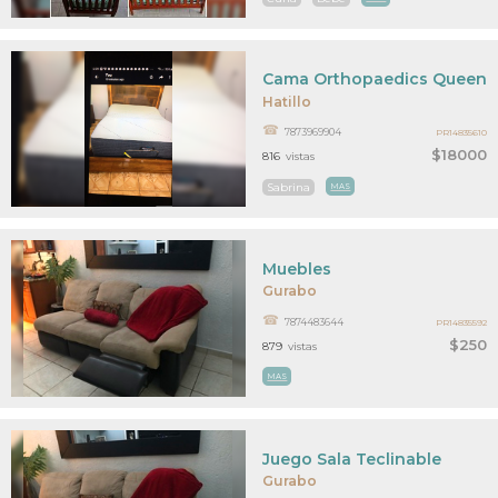
Cama Orthopaedics Queen
Hatillo
7873969904
PR14835610
$18000
816
vistas
Sabrina
MAS
Muebles
Gurabo
7874483644
PR14835592
$250
879
vistas
MAS
Juego Sala Teclinable
Gurabo