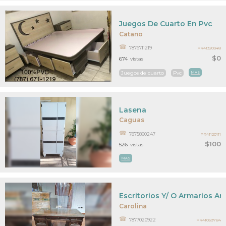
Juegos De Cuarto En Pvc
Catano
7876711219
PR41320348
$0
674
vistas
Juegos de cuarto
Pvc
MAS
Lasena
Caguas
7875860247
PR41120111
$100
526
vistas
MAS
Escritorios Y/ O Armarios An
Carolina
7877020922
PR41059784