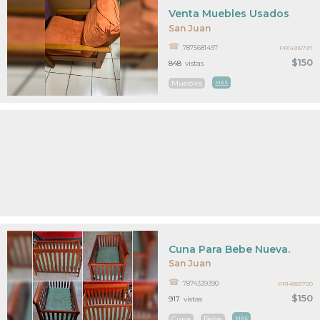
Venta Muebles Usados
San Juan
7875681497
PR14915797
$150
848
vistas
Muebles
MAS
Cuna Para Bebe Nueva.
San Juan
7874339390
PR14865700
$150
917
vistas
Cuna
Bebe
MAS