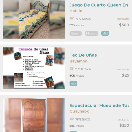
Juego De Cuarto Queen En M
Hatillo
7872328696
PR14334115
$500
993
vistas
Queen
Madera
MAS
Tec De Uñas
Bayamon
7879882466
PR14334108
$25
808
vistas
MAS
Espectacular Mueblede Tav
Guaynabo
7875339732
PR14203725
$350
995
vistas