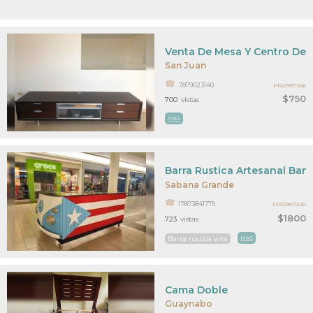
Venta De Mesa Y Centro De 
San Juan
7879023140
PR22937526
$750
700
vistas
MAS
Barra Rustica Artesanal Ban
Sabana Grande
17873841779
PR22907420
$1800
723
vistas
Barra rustica arte
MAS
Cama Doble
Guaynabo