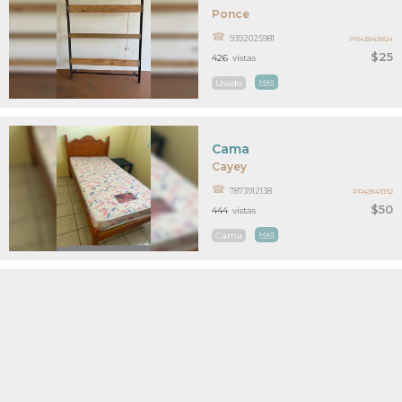
Ponce
9392025981
PR43843824
$25
426
vistas
Usado
MAS
Cama
Cayey
7873912138
PR43543132
$50
444
vistas
Cama
MAS