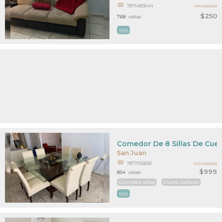
7874483644
PR14835589
$250
768
vistas
MAS
Comedor De 8 Sillas De Cuer
San Juan
7877935830
PR14765399
$999
854
vistas
Comedor sillas
Cuero italiano
MAS