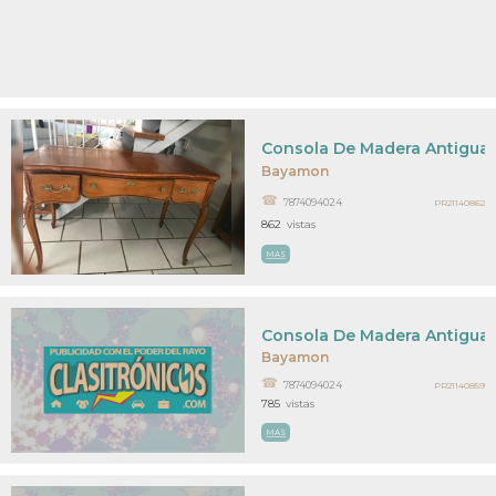
Consola De Madera Antigua
Bayamon
7874094024
PR21140862
862
vistas
MAS
Consola De Madera Antigua
Bayamon
7874094024
PR21140859
785
vistas
MAS