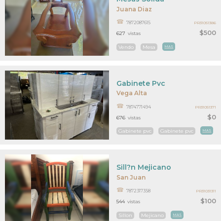
Juana Diaz
7872087615
PR31051386
$500
627
vistas
Vendo
Mesa
MAS
Gabinete Pvc
Vega Alta
7874771494
PR31051371
$0
676
vistas
Gabinete pvc
Gabinete pvc
MAS
Sill?n Mejicano
San Juan
7872317358
PR31031311
$100
544
vistas
Sillon
Mejicano
MAS