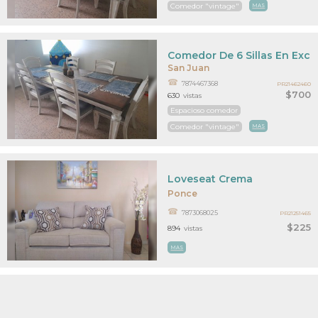
Comedor "vintage"
MAS
Comedor De 6 Sillas En Exc
San Juan
7874467368
PR21462460
$700
630
vistas
Espacioso comedor
Comedor "vintage"
MAS
Loveseat Crema
Ponce
7873068025
PR21251465
$225
894
vistas
MAS