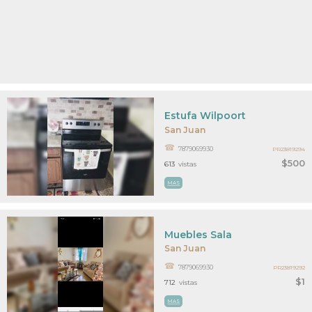
Estufa Wilpoort
San Juan
7879069930
PR23819294
$500
613
vistas
MAS
Muebles Sala
San Juan
7879069930
PR23819292
$1
712
vistas
MAS