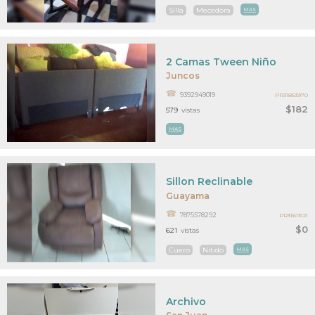
Silla
Mecedora
MAS
2 Camas Tween Niño
Juncos
9392949019
PR31853970
$182
579
vistas
MAS
Sillon Reclinable
Guayama
7875578292
PR31613121
$0
621
vistas
Cuero
Nitido
MAS
Archivo