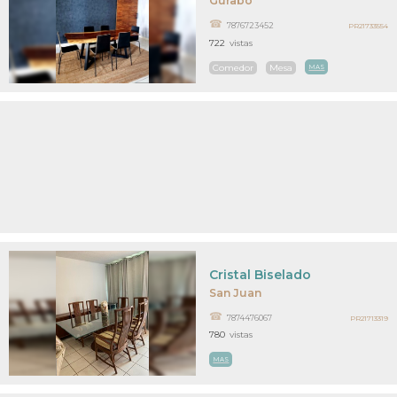
Gurabo
7876723452
PR21733554
722
vistas
Comedor
Mesa
MAS
Cristal Biselado
San Juan
7874476067
PR21713319
780
vistas
MAS