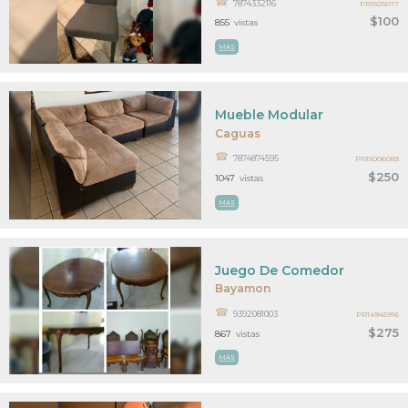
7874332116
PR15016117
$100
855
vistas
MAS
Mueble Modular
Caguas
7874874595
PR15006083
$250
1047
vistas
MAS
Juego De Comedor
Bayamon
9392081003
PR14945916
$275
867
vistas
MAS