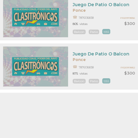
Juego De Patio O Balcon
Ponce
7876136838
PR20919856
$300
805
vistas
Balcon
Patio
MAS
Juego De Patio O Balcon
Ponce
7876136838
PR20919852
$300
875
vistas
Balcon
Patio
MAS