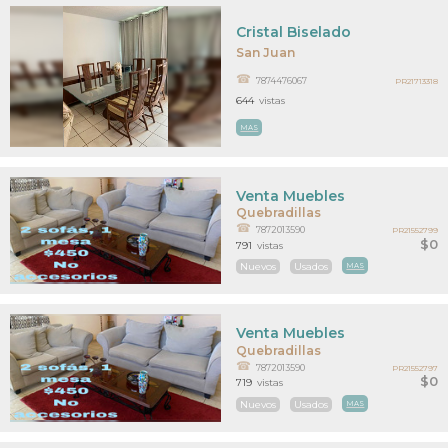
Cristal Biselado
San Juan
7874476067
PR21713318
644
vistas
MAS
Venta Muebles
Quebradillas
7872013590
PR21552799
$0
791
vistas
Nuevos
Usados
MAS
Venta Muebles
Quebradillas
7872013590
PR21552797
$0
719
vistas
Nuevos
Usados
MAS