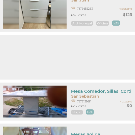
San Juan
7879455233
PR31352349
$125
642
vistas
Archivo legal
Oficina
MAS
Mesa Comedor, Sillas, Corti
San Sebastian
7972135681
PR31322146
$0
628
vistas
Hogar
MAS
Mesas Solida