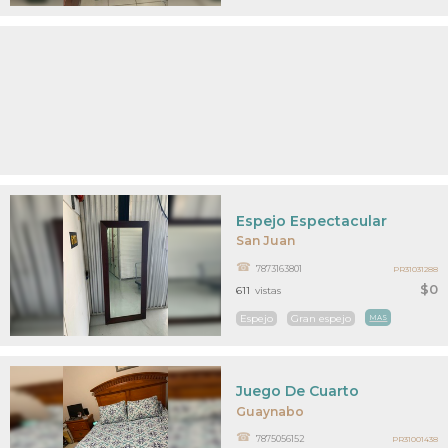
Espejo Espectacular
San Juan
7873163801
PR31031288
$0
611
vistas
Espejo
Gran espejo
MAS
Juego De Cuarto
Guaynabo
7875056152
PR31001438