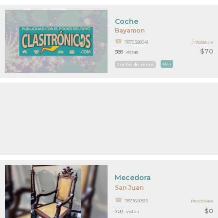
Coche
Bayamon
7879388041
PR32355418
$70
588
vistas
Coche de ninos
MAS
Mecedora
San Juan
7873660515
PR32305481
$0
707
vistas