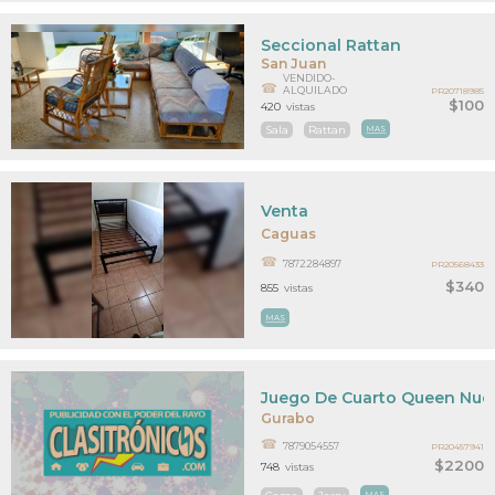
Seccional Rattan
San Juan
VENDIDO-
ALQUILADO
PR20718985
$100
420
vistas
Sala
Rattan
MAS
Venta
Caguas
7872284897
PR20568433
$340
855
vistas
MAS
Juego De Cuarto Queen Nue
Gurabo
7879054557
PR20457941
$2200
748
vistas
MAS