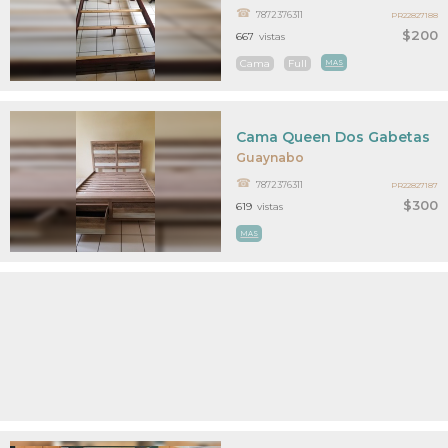
7872376311
PR22827188
$200
667
vistas
Cama
Full
MAS
Cama Queen Dos Gabetas
Guaynabo
7872376311
PR22827187
$300
619
vistas
MAS