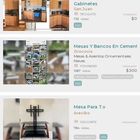
Gabinetes
San Juan
7872454719
PR22556411
$0
732
vistas
MAS
Mesas Y Bancos En Cement
Orocovis
Mesas & Asientos Ornamentales
Nieves
19394988389
PR22526197
$300
1087
vistas
Mesas, bancos
Cemento, concreto
MAS
Mesa Para T.v
Arecibo
9392435878
PR22445940
784
vistas
Mesa para tv
MAS