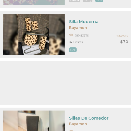
Cama
Jerry
Silla Moderna
Bayamon
7874332116
PR15016118
$70
871
vistas
MAS
Sillas De Comedor
Bayamon