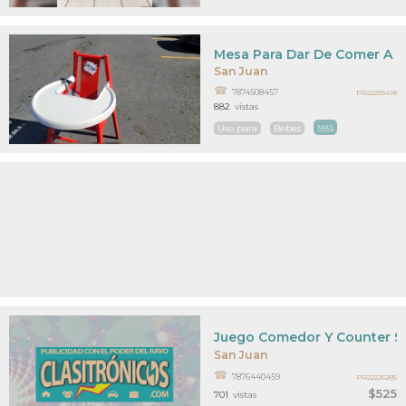
Mesa Para Dar De Comer A 
San Juan
7874508457
PR22255418
882
vistas
Uso para
Bebes
MAS
Juego Comedor Y Counter S
San Juan
7876440459
PR22225285
$525
701
vistas