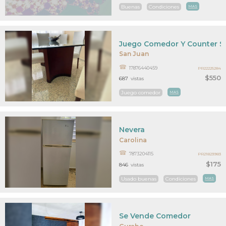
Buenas
Condiciones
MAS
Juego Comedor Y Counter S
San Juan
17876440459
PR22225284
$550
687
vistas
Juego comedor
MAS
Nevera
Carolina
7873204115
PR21823983
$175
846
vistas
Usado buenas
Condiciones
MAS
Se Vende Comedor