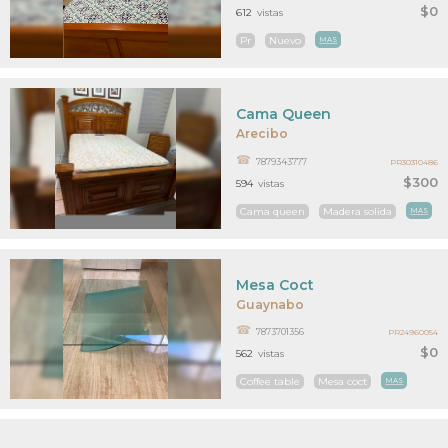
$0
612
vistas
Pr
Nuevo
MAS
Cama Queen
Arecibo
7879343777
PR30310486
$300
594
vistas
Cama queen
Madera solida
MAS
Mesa Coct
Guaynabo
7873701356
PR24960054
$0
562
vistas
Coffee table
Mesa coct
MAS