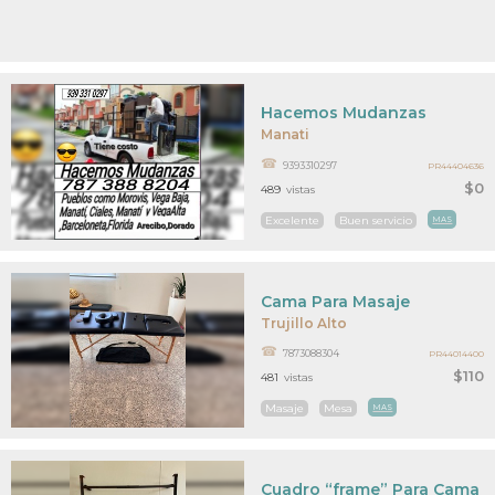
Hacemos Mudanzas
Manati
9393310297
PR44404636
$0
489
vistas
Excelente
Buen servicio
MAS
Cama Para Masaje
Trujillo Alto
7873088304
PR44014400
$110
481
vistas
Masaje
Mesa
MAS
Cuadro “frame” Para Cama