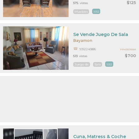
$125
575
vistas
Muebles
MAS
Se Vende Juego De Sala
Bayamon
9392240886
PR40509068
$700
513
vistas
Juego de
Sala
MAS
Cuna, Matress & Coche