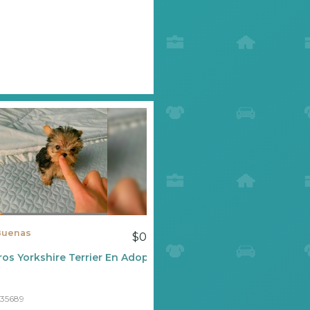
Buenas
$0
os Yorkshire Terrier En Adopción.
35689