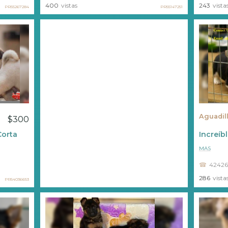
400
vistas
243
vista
PR55267284
PR55147251
Aguadil
$300
Corta
Increíb
MAS
4242
286
vista
PR54036653