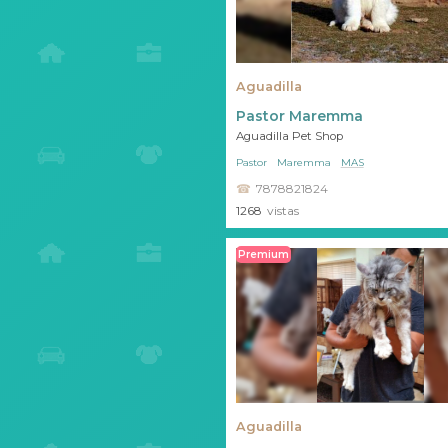
Aguadilla
Pastor Maremma
Aguadilla Pet Shop
Pastor
Maremma
MAS
7878821824
1268
vistas
Premium
Aguadilla