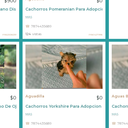
$900
$0
cano Disponible ????
Cachorros Pomeranian Para Adopcion
MAS
7874435689
124
vistas
PR62008239
PR61427996
Aguadilla
Aguas 
$0
$0
no De Ojos Azules En Adopción.
Cachorros Yorkshire Para Adopcion
Cachorr
MAS
MAS
7874435689
78744