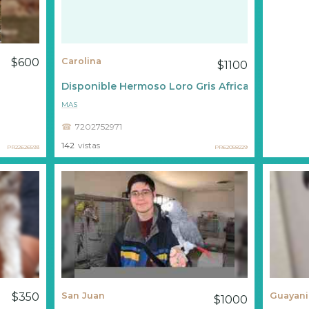
$600
Carolina
$1100
Disponible Hermoso Loro Gris Africano ????
MAS
7202752971
142
vistas
PR22626593
PR62058229
$350
San Juan
Guayani
$1000