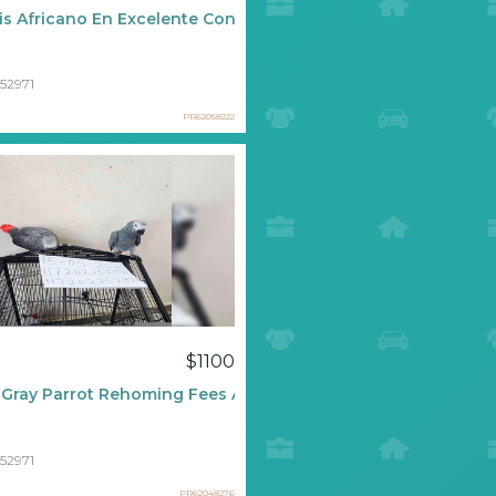
is Africano En Excelente Condición ????
52971
PR62058222
$1100
 Gray Parrot Rehoming Fees And Purchase Prices
52971
PR62048276