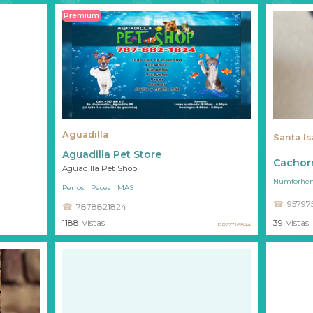
Premium
Aguadilla
Santa Is
Aguadilla Pet Store
Cachorr
Aguadilla Pet Shop
Numforhen
Perros
Peces
MAS
95797
7878821824
1188
vistas
39
vistas
PR22716844