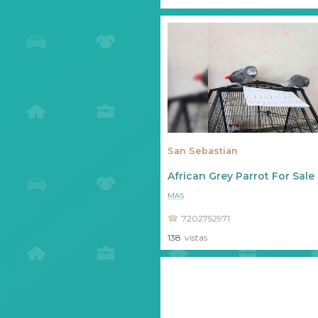
San Sebastian
African Grey Parrot For Sal
MAS
7202752971
138
vistas