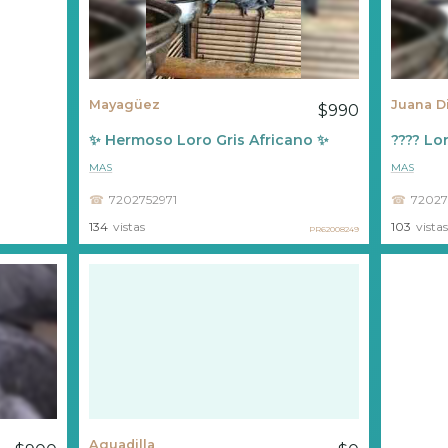
Mayagüez
Juana D
$990
✨ Hermoso Loro Gris Africano ✨
???? Lor
MAS
MAS
7202752971
72027
134
vistas
103
vistas
PR62008249
Aguadilla