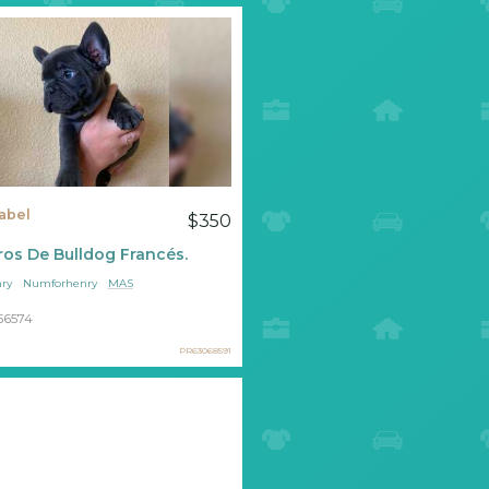
abel
$350
os De Bulldog Francés.
ry
Numforhenry
MAS
56574
PR63068591