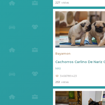
227
vistas
Bayamon
Cachorros Carlino De Nariz 
MAS
3456789423
253
vistas