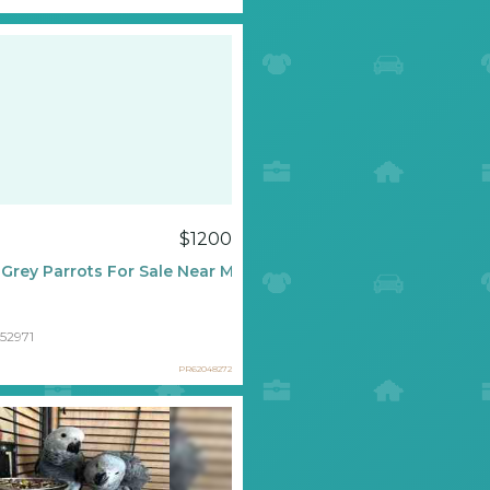
a
$1200
 Grey Parrots For Sale Near Me
52971
PR62048272