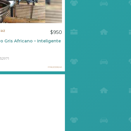
iaz
$950
o Gris Africano – Inteligente Y Sociable ????
52971
PR62008245