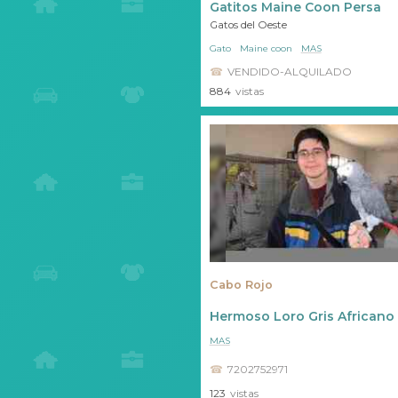
Gatitos Maine Coon Persa
Gatos del Oeste
Gato
Maine coon
MAS
VENDIDO-ALQUILADO
884
vistas
Cabo Rojo
Hermoso Loro Gris Africano 
MAS
7202752971
123
vistas