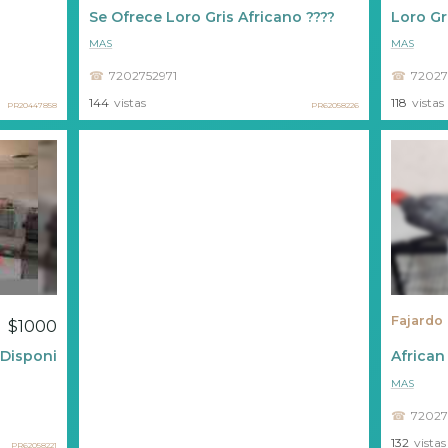
Se Ofrece Loro Gris Africano ????
Loro Gr
MAS
MAS
7202752971
72027
144
vistas
118
vistas
PR20447858
PR62058226
Fajardo
$1000
Disponible ????
African
MAS
72027
132
vistas
PR62058221