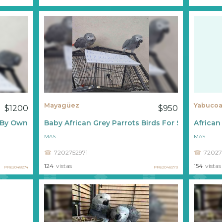
Mayagüez
Yabuco
$1200
$950
e By Owner
Baby African Grey Parrots Birds For Sale
African
MAS
MAS
7202752971
72027
124
vistas
154
vistas
PR62048274
PR62048273