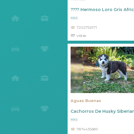
???? Hermoso Loro Gris Afri
MAS
7202752971
117
vistas
Aguas Buenas
Cachorros De Husky Siberia
MAS
7874435689