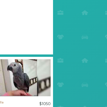
lla
$1050