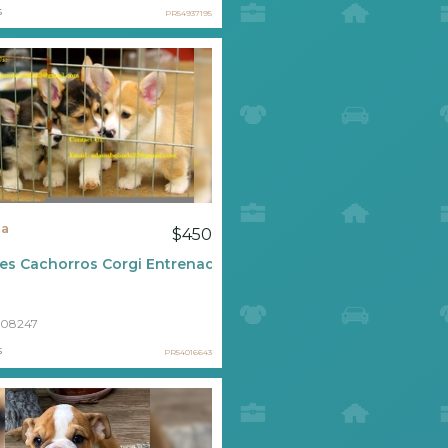
s
PR54937195
la
$450
les Cachorros Corgi Entrenados, Listos Para Su Nuevo
608247
s
PR54016643