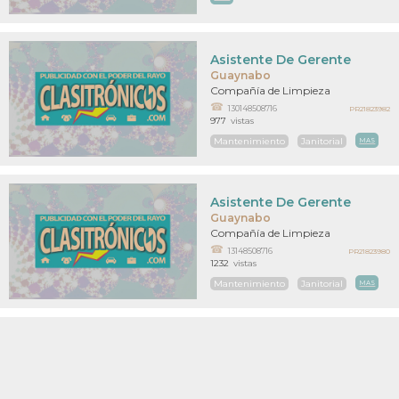
Asistente De Gerente
Guaynabo
Compañía de Limpieza
130148508716
PR21823982
977
vistas
Mantenimiento
Janitorial
MAS
Asistente De Gerente
Guaynabo
Compañía de Limpieza
13148508716
PR21823980
1232
vistas
Mantenimiento
Janitorial
MAS