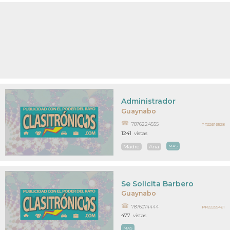
Administrador
Guaynabo
7876224555
PR22616528
1241
vistas
Madre
Ana
MAS
Se Solicita Barbero
Guaynabo
7876074444
PR22255461
477
vistas
MAS