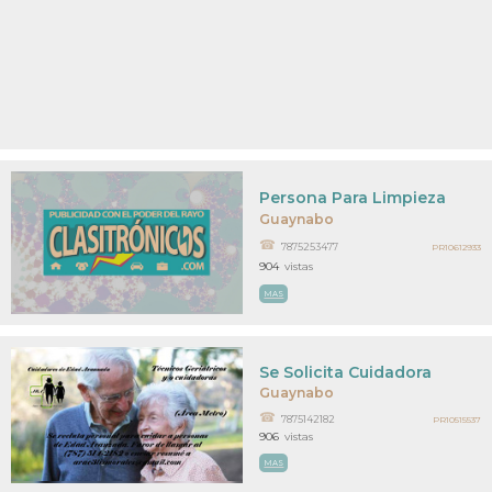
Persona Para Limpieza
Guaynabo
7875253477
PR10612933
904
vistas
MAS
Se Solicita Cuidadora
Guaynabo
7875142182
PR10515537
906
vistas
MAS