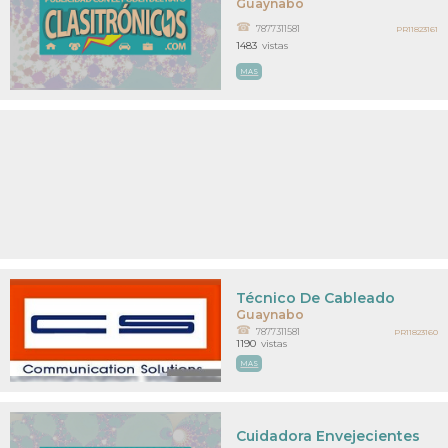
Guaynabo
7877311581
PR11823161
1483
vistas
MAS
Técnico De Cableado
Guaynabo
7877311581
PR11823160
1190
vistas
MAS
Cuidadora Envejecientes