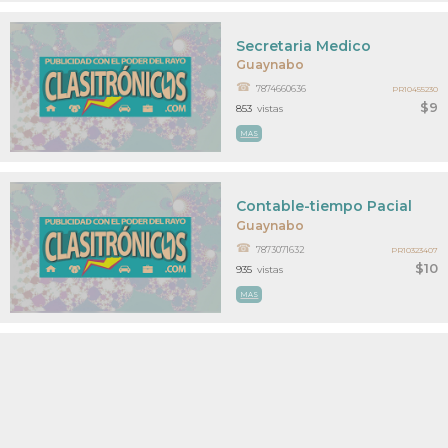
Secretaria Medico
Guaynabo
7874660636
PR10455230
$9
853
vistas
MAS
Contable-tiempo Pacial
Guaynabo
7873071632
PR10323407
$10
935
vistas
MAS