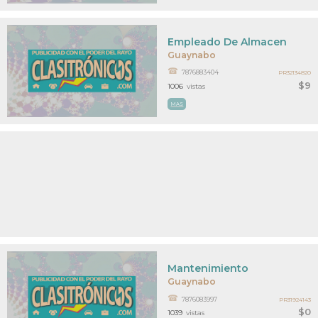
Empleado De Almacen
Guaynabo
7876883404
PR32134820
$9
1006
vistas
MAS
Mantenimiento
Guaynabo
7876083997
PR31924143
$0
1039
vistas