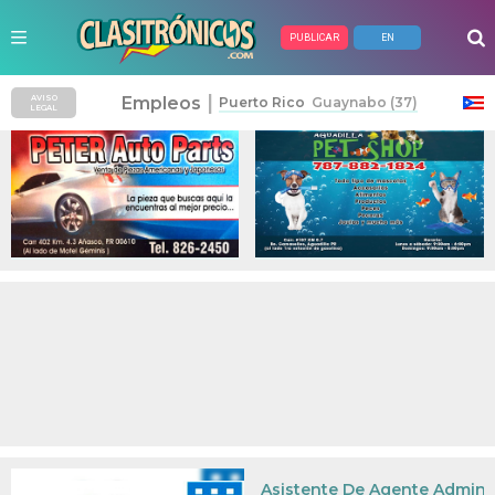
PUBLICAR
EN
Anuncios Pagados
|
Empleos
AVISO
Puerto Rico
Guaynabo (37)
LEGAL
Asistente De Agente Admini