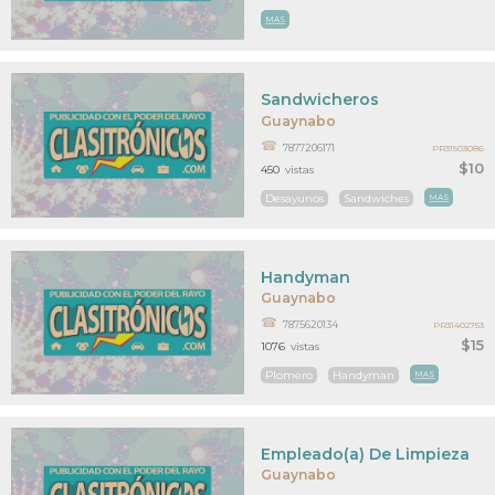
MAS
Sandwicheros
Guaynabo
7877206171
PR31503086
$10
450
vistas
Desayunos
Sandwiches
MAS
Handyman
Guaynabo
7875620134
PR31402753
$15
1076
vistas
Plomero
Handyman
MAS
Empleado(a) De Limpieza
Guaynabo