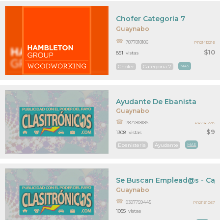
Chofer Categoria 7
Guaynabo
7877818186
PR21412216
$10
851
vistas
Chofer
Categoria 7
MAS
Ayudante De Ebanista
Guaynabo
7877818186
PR21412215
$9
1308
vistas
Ebanisteria
Ayudante
MAS
Se Buscan Emplead@s - Caj
Guaynabo
9397759445
PR21161067
1055
vistas