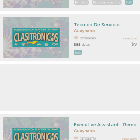
Empleo
Estacion gasolina
MAS
Tecnico De Servicio
Guaynabo
7877086986
PR13332106
$9
1681
vistas
MAS
Executive Assistant - Remot
Guaynabo
7877555770
PR12750346