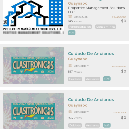
Guaynabo
Properties Management Solutions,
LLC
7876966888
PR44004350
$0
745
vistas
Administracion
Condominios
MAS
Cuidado De Ancianos
Guaynabo
7876284887
PR32665896
$0
597
vistas
Cuidado
Ancianos
MAS
Cuidado De Ancianos
Guaynabo
7876284887
PR32605918
$0
556
vistas
Cuidado
Ancianos
MAS