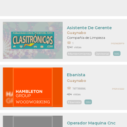
Asistente De Gerente
Guaynabo
Compañía de Limpieza
1
PR21823979
1241
vistas
Mantenimiento
Janitorial
MAS
Ebanista
Guaynabo
7877818186
PR21412222
454
vistas
Ebanista
MAS
Operador Maquina Cnc