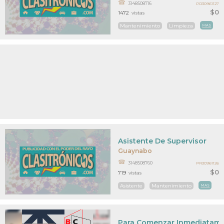
3148508716
PR30961127
$0
1472
vistas
Mantenimiento
Limpieza
MAS
Asistente De Supervisor
Guaynabo
3148508760
PR30961126
$0
719
vistas
Asistente
Mantenimiento
MAS
Para Comenzar Inmediatam