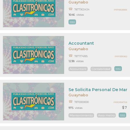
Guaynabo
7877903434
PR11652666
1646
vistas
MAS
Accountant
Guaynabo
7877174185
PR11331062
1238
vistas
Accountant
Contabilidad
MAS
Se Solicita Personal De Man
Guaynabo
7870000000
PR10918759
$7
975
vistas
Mantenimiento
Area metro
MAS