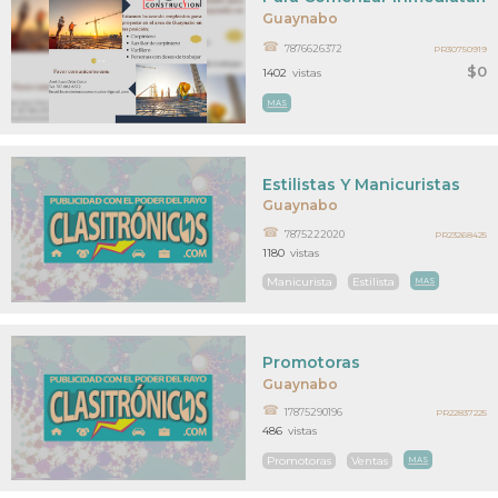
Guaynabo
7876626372
PR30750919
$0
1402
vistas
MAS
Estilistas Y Manicuristas
Guaynabo
7875222020
PR23268425
1180
vistas
Manicurista
Estilista
MAS
Promotoras
Guaynabo
17875290196
PR22837225
486
vistas
Promotoras
Ventas
MAS