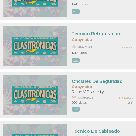
1628
vistas
MAS
Tecnico Refrigeracion
Guaynabo
7876376483
PR12659970
1237
vistas
MAS
Oficiales De Seguridad
Guaynabo
Ralph VIP security
7879803029
PR12225864
$7
700
vistas
MAS
Técnico De Cableado