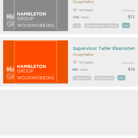
Guaynabo
7877818186
PR21412219
$12
1256
vistas
Cnc
Operador de maquin
MAS
Supervisor Taller Ebanisteri
Guaynabo
7877818186
PR21412217
$18
885
vistas
Supervisor
Ebanisteria
MAS