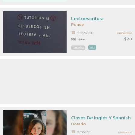
Lectoescritura
Ponce
7873248298
PR43833788
$20
556
vistas
Tutorias
MAS
Clases De Inglés Y Spanish 
Dorado
7874532711
PR41330410