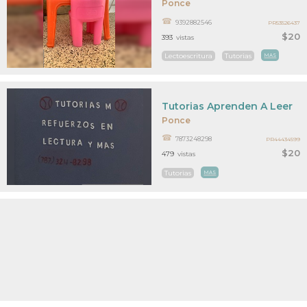
Ponce
9392882546
PR53526437
$20
393
vistas
Lectoescritura
Tutorias
MAS
Tutorias Aprenden A Leer
Ponce
7873248298
PR44434599
$20
479
vistas
Tutorias
MAS