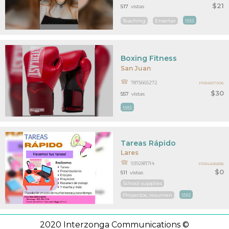
$21
517
vistas
Teaching
Enseñar
MAS
Boxing Fitness
San Juan
7875665272
PR34557006
$30
557
vistas
MAS
Tareas Rápido
Lares
9392811714
PR34406836
$0
511
vistas
School supplies
Proyectos, resumen
MAS
2020 Interzonga Communications ©