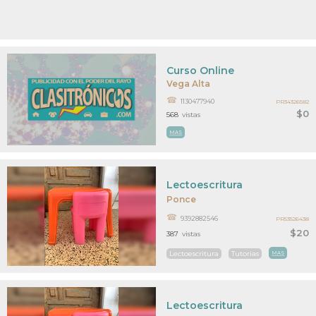
Curso Online
Vega Alta
1130477940
PR34326582
$0
568
vistas
MAS
Lectoescritura
Ponce
9392882546
PR53526438
$20
387
vistas
Lectoescritura
Tutorias
MAS
Lectoescritura