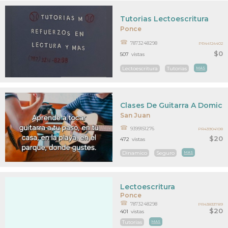
Tutorias Lectoescritura
Ponce
7873248298
PR44124402
$0
507
vistas
Lectoescritura
Tutorias
MAS
Clases De Guitarra A Domicili
San Juan
9399151276
PR43904108
$20
472
vistas
Dinamico
Seguro
MAS
Lectoescritura
Ponce
7873248298
PR43833789
$20
401
vistas
Tutorias
MAS