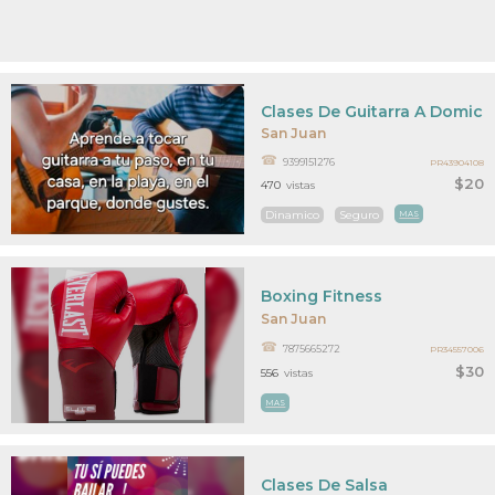
Clases De Guitarra A Domicili
San Juan
9399151276
PR43904108
$20
470
vistas
Dinamico
Seguro
MAS
Boxing Fitness
San Juan
7875665272
PR34557006
$30
556
vistas
MAS
Clases De Salsa