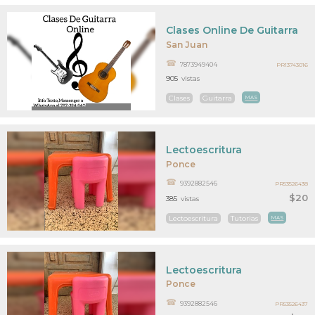
Clases Online De Guitarra
San Juan
7873949404
PR13743016
905
vistas
Clases
Guitarra
MAS
Lectoescritura
Ponce
9392882546
PR53526438
$20
385
vistas
Lectoescritura
Tutorias
MAS
Lectoescritura
Ponce
9392882546
PR53526437