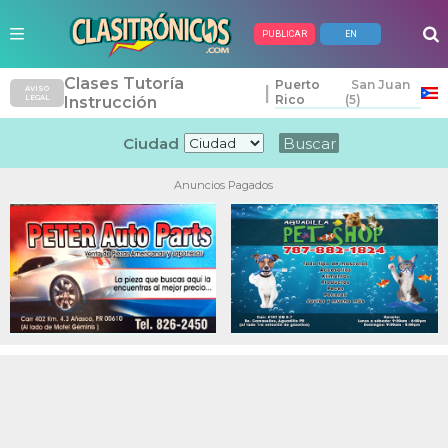
PUBLICAR
EN
Clases Tutoría
Puerto
San Juan
|
AVISO
Rico
(5)
LEGAL
Instrucción
Ciudad
Anuncios Pagados