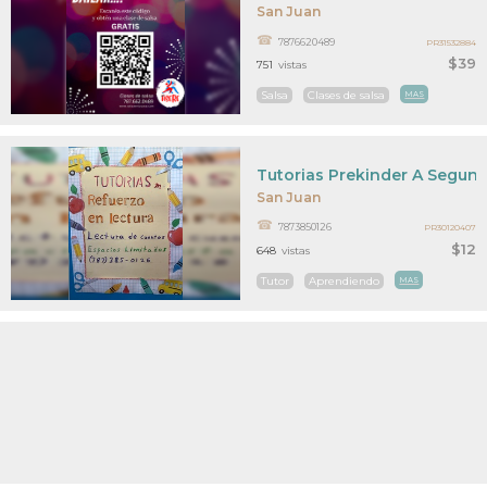
San Juan
7876620489
PR31532884
$39
751
vistas
Salsa
Clases de salsa
MAS
Tutorias Prekinder A Segun
San Juan
7873850126
PR30120407
$12
648
vistas
Tutor
Aprendiendo
MAS