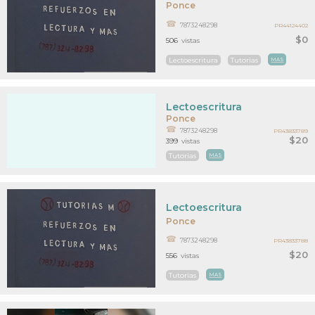
Ponce
7873248298
PR44124402
$0
506
vistas
Lectoescritura
Tutorias
MAS
Lectoescritura
Ponce
7873248298
PR43833789
$20
399
vistas
Tutorias
MAS
Lectoescritura
Ponce
7873248298
PR43833788
$20
556
vistas
Tutorias
MAS