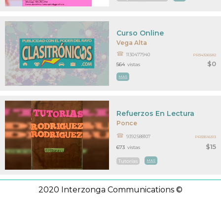
Curso Online
Vega Alta
1130477940
PR34326582
$0
564
vistas
MAS
Refuerzos En Lectura
Ponce
9392588107
PR33516313
$15
673
vistas
Tutorías
MAS
2020 Interzonga Communications ©