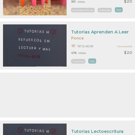
$20
391
vistas
Lectoescritura
Tutorias
MAS
Tutorias Aprenden A Leer
Ponce
7873248298
PR44434599
$20
478
vistas
Tutorias
MAS
Tutorias Lectoescritura