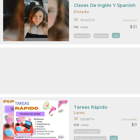
Clases De Inglés Y Spanish 
Dorado
7874532711
PR41330410
$21
516
vistas
Teaching
Enseñar
MAS
Tareas Rápido
Lares
9392811714
PR34406836
$0
508
vistas
School supplies
Proyectos, resumen
MAS