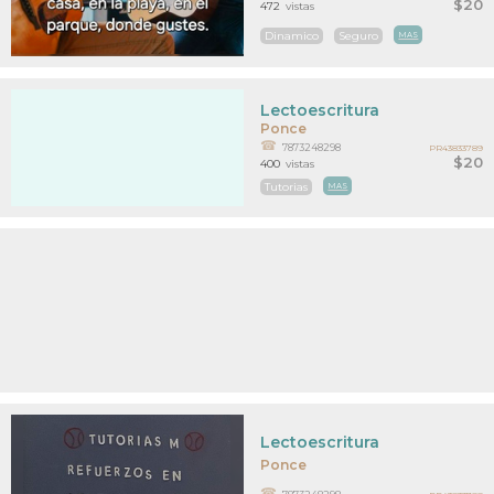
$20
472
vistas
Dinamico
Seguro
MAS
Lectoescritura
Ponce
7873248298
PR43833789
$20
400
vistas
Tutorias
MAS
Lectoescritura
Ponce