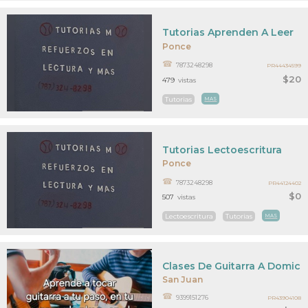
Tutorias Aprenden A Leer
Ponce
7873248298
PR44434599
$20
479
vistas
Tutorias
MAS
Tutorias Lectoescritura
Ponce
7873248298
PR44124402
$0
507
vistas
Lectoescritura
Tutorias
MAS
Clases De Guitarra A Domicili
San Juan
9399151276
PR43904108