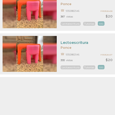
Ponce
9392882546
PR53526438
$20
387
vistas
Lectoescritura
Tutorias
MAS
Lectoescritura
Ponce
9392882546
PR53526437
$20
393
vistas
Lectoescritura
Tutorias
MAS