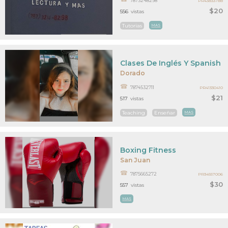
7873248298
PR43833788
$20
556
vistas
Tutorias
MAS
Clases De Inglés Y Spanish 
Dorado
7874532711
PR41330410
$21
517
vistas
Teaching
Enseñar
MAS
Boxing Fitness
San Juan
7875665272
PR34557006
$30
557
vistas
MAS