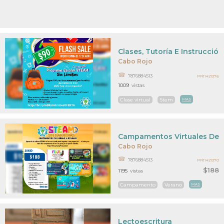
Clases, Tutoría E Instrucción
Cabo Rojo
7876884513
PR11421376
1009
vistas
Clase virtual
Stem
MAS
Campamentos Virtuales De 
Cabo Rojo
7876884513
PR11421370
$188
1195
vistas
Campamento
Verano
MAS
Lectoescritura