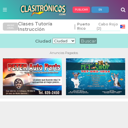
PUBLICAR
EN
Clases Tutoría
Puerto
Cabo Rojo
|
AVISO
Rico
(2)
LEGAL
Instrucción
Ciudad
Anuncios Pagados