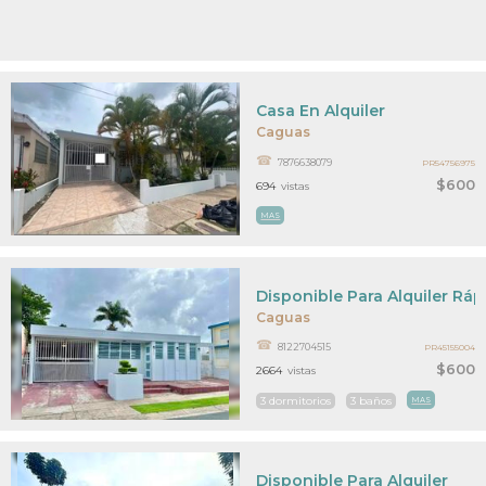
Casa En Alquiler
Caguas
7876638079
PR54756975
$600
694
vistas
MAS
Disponible Para Alquiler Ráp
Caguas
8122704515
PR45155004
$600
2664
vistas
3 dormitorios
3 baños
MAS
Disponible Para Alquiler