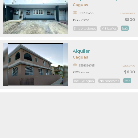
Caguas
8122704515
PR44554679
$500
1486
vistas
3 habitaciones
Y 3 baños
MAS
Alquiler
Caguas
9398654745
PR22666770
$600
2503
vistas
Incluye agua
No mascotas
MAS