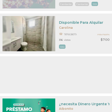
Cantante
Cantante
MAS
Disponible Para Alquilar
Carolina
7876638079
PR54756974
$700
316
vistas
MAS
¿necesita Dinero Urgente Y
Aibonito