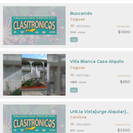
Buscando
Caguas
7879320112
PR13362265
$1000
1241
vistas
MAS
Villa Blanca Casa Alquilo
Caguas
17877171813
PR11612465
$650
4369
vistas
MAS
Urb.la Vista[urge Alquilar]...
Carolina
7876450913
PR60947792
$3300
201
vistas