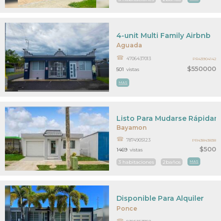
4-unit Multi Family Airbnb
Aguada
4706437013
PR43904142
$550000
501
vistas
MAS
Listo Para Mudarse Rápida
Bayamon
7874905123
PR43843838
$500
1469
vistas
3 habitaciones
2baños
MAS
Disponible Para Alquiler
Ponce