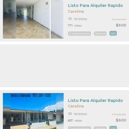
Listo Para Alquiler Rapido
Carolina
7873011050
PR44244509
$600
771
vistas
3 habitaciones
2baños
MAS
Listo Para Alquiler Rapido
Carolina
7873011050
PR44064301
$600
837
vistas
3 habitaciones
2baños
MAS