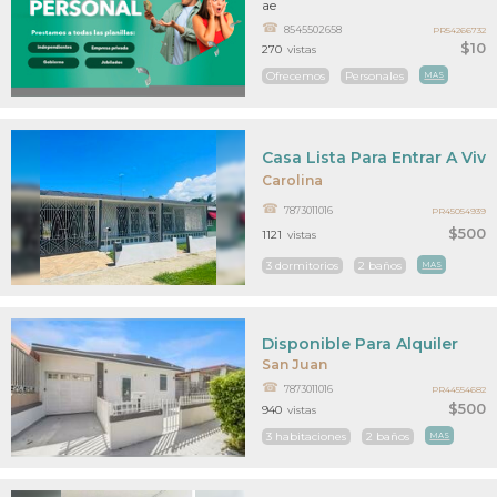
ae
8545502658
PR54266732
$10
270
vistas
Ofrecemos
Personales
MAS
Casa Lista Para Entrar A Viv
Carolina
7873011016
PR45054939
$500
1121
vistas
3 dormitorios
2 baños
MAS
Disponible Para Alquiler
San Juan
7873011016
PR44554682
$500
940
vistas
3 habitaciones
2 baños
MAS