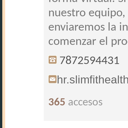
nuestro equipo,
enviaremos la i
comenzar el pro
7872594431
hr.slimfithea
365
accesos