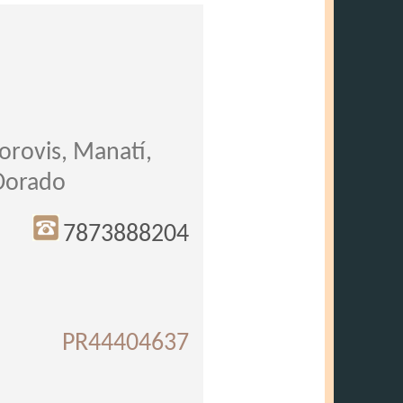
rovis, Manatí,
 Dorado
7873888204
PR44404637