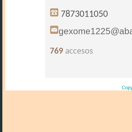
7873011050
gexome1225@aba
769
accesos
Copy