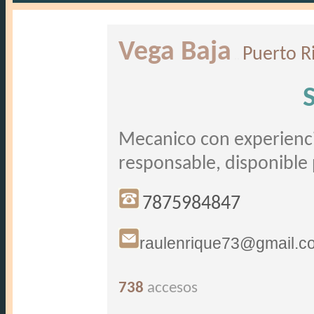
Vega Baja
Puerto R
..
Mecanico con experienci
responsable, disponible
7875984847
raulenrique73@gmail.c
738
accesos