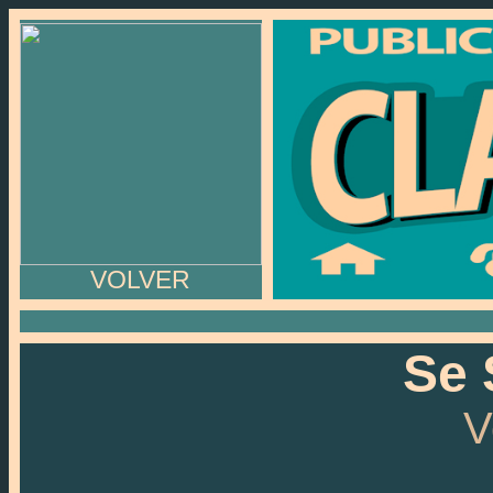
VOLVER
Se 
V