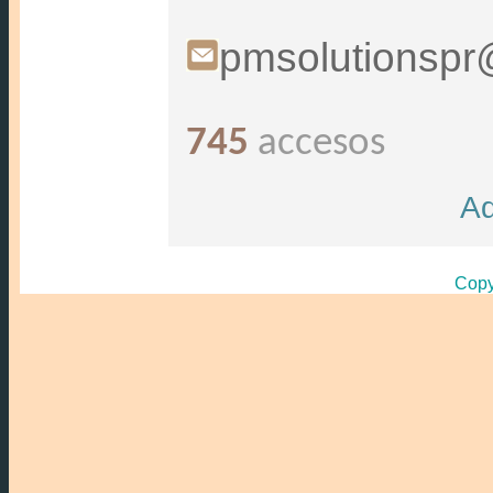
pmsolutionspr
745
accesos
Ad
Copy