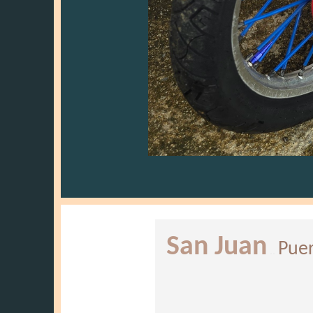
San Juan
Puer
..