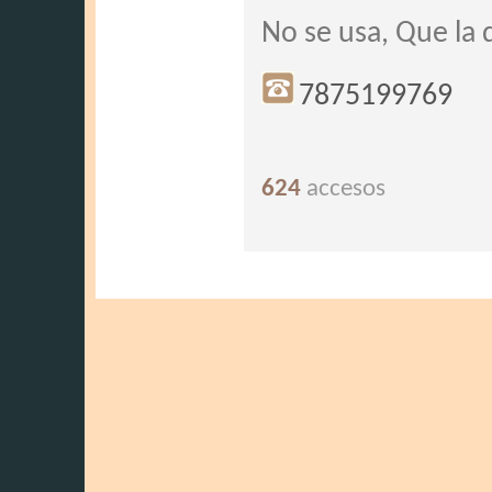
No se usa, Que la 
7875199769
624
accesos