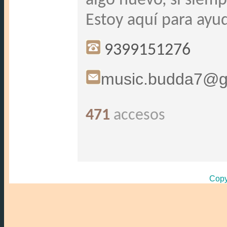
algo nuevo, si siem
Estoy aquí para ayud
9399151276
music.budda7@g
471
accesos
Copy