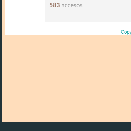
583
accesos
Copy