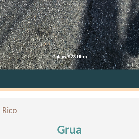
 Rico
Grua