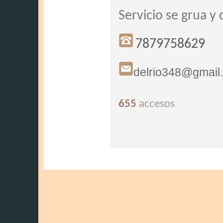
Servicio se grua y 
7879758629
delrio348@gmail
655
accesos