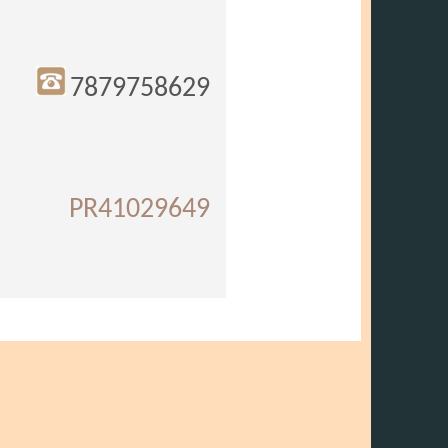
7879758629
PR41029649