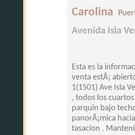
Carolina
Puer
..
Avenida Isla V
Esta es la inform
venta estÃ¡ abiert
1(1501) Ave Isla V
, todos los cuarto
parquin bajo techo
panorÃ¡mica hacia S
tasacion . Manten