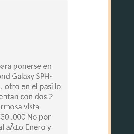
para ponerse en
Cond Galaxy SPH-
otro en el pasillo
uentan con dos 2
ermosa vista
$730 .000 No por
al aÃ±o Enero y