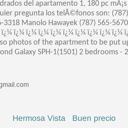
adrados del apartamento 1, 180 pc mÃ¡s 
quier pregunta los telÃ©fonos son: (787
6-3318 Manolo Hawayek (787) 565-567
 ï¿¼ ï¿¼ ï¿¼ ï¿¼ ï¿¼ ï¿¼ ï¿¼ ï¿¼ ï¿¼ ï¿¼ ï
so photos of the apartment to be put up
Cond Galaxy SPH-1(1501) 2 bedrooms - 
mail.com
Hermosa Vista
Buen precio
...