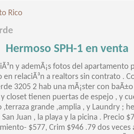
to Rico
erde
Hermoso SPH-1 en venta
aciÃ³n y ademÃ¡s fotos del apartamento 
o en relaciÃ³n a realtors sin contrato . 
erde 3205 2 hab una mÃ¡ster con baÃ±o , 
s y closet tienen puertas de espejo , y c
 ,terraza grande ,amplia , y Laundry ; h
an Juan , la playa y la picina . Precio 
imiento- $577, Crim $946 .79 dos veces 