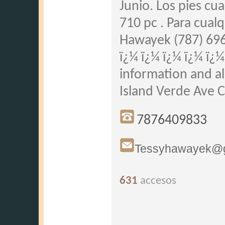
Junio. Los pies cu
710 pc . Para cual
Hawayek (787) 69
ï¿¼ ï¿¼ ï¿¼ ï¿¼ ï¿¼
information and al
Island Verde Ave 
7876409833
Tessyhawayek@g
631
accesos