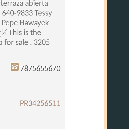
terraza abierta
) 640-9833 Tessy
0 Pepe Hawayek
¿¼ This is the
 for sale . 3205
2
7875655670
PR34256511