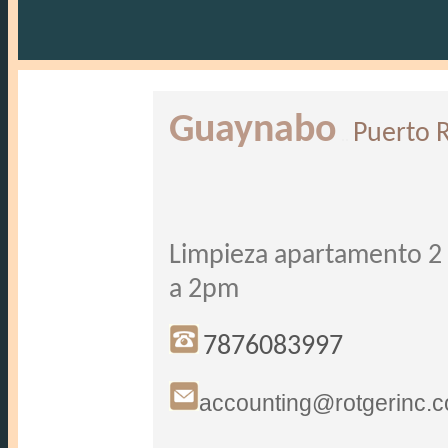
Guaynabo
Puerto 
..
Limpieza apartamento 2 
a 2pm
7876083997
accounting@rotgerinc.