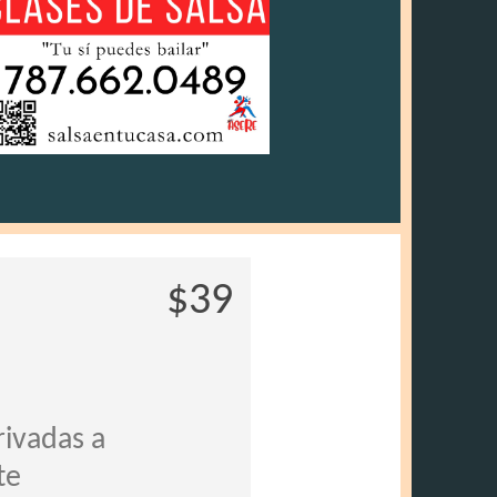
$39
rivadas a
te