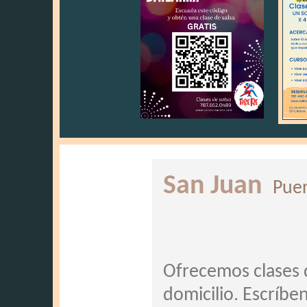
San Juan
Puer
..
Ofrecemos clases d
domicilio. Escríbe