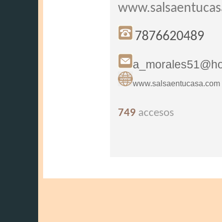
www.salsaentuca
7876620489
a_morales51@ho
www.salsaentucasa.com
749
accesos