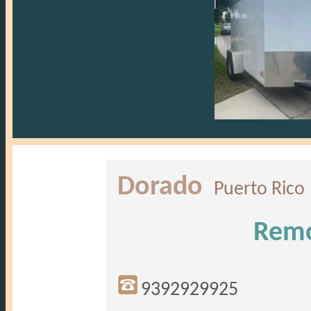
Dorado
Puerto Rico
..
Remo
9392929925