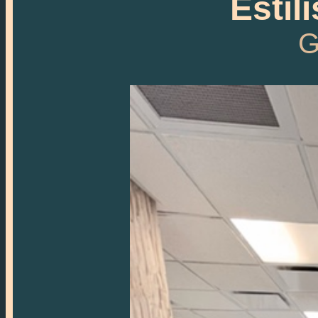
Estil
G