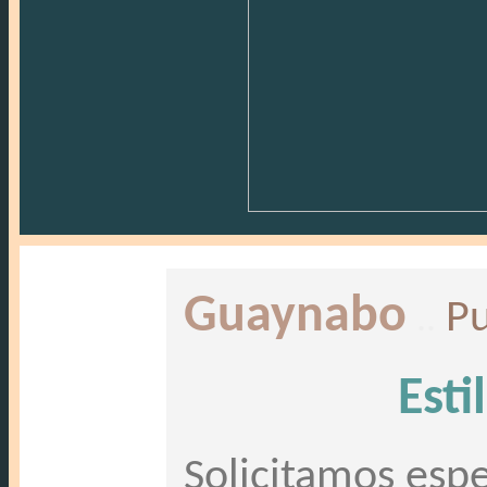
Guaynabo
..
Pu
Esti
Solicitamos espe