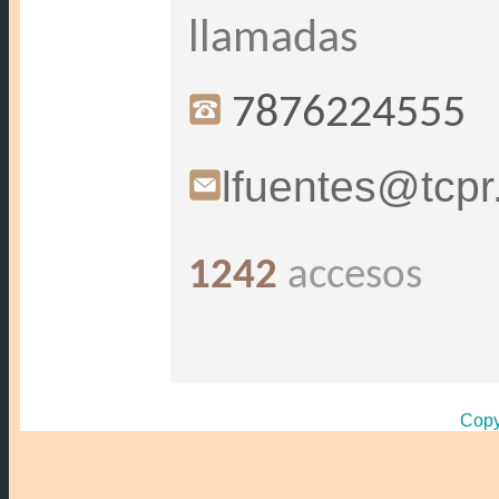
llamadas
7876224555
lfuentes@tcp
1242
accesos
Copy