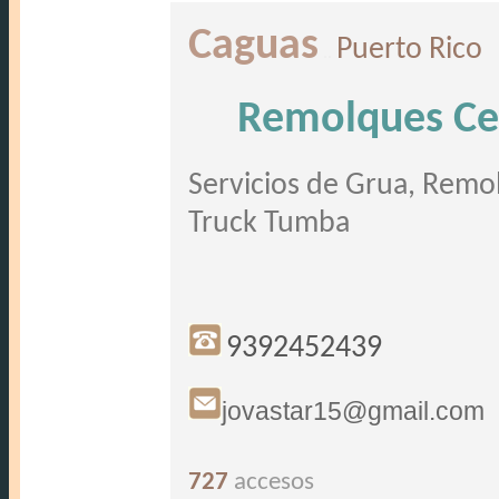
Caguas
Puerto Rico
..
Remolques Ce
Servicios de Grua, Remol
Truck Tumba
9392452439
jovastar15@gmail.com
727
accesos