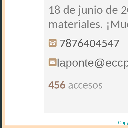
18 de junio de 
materiales. ¡Mu
7876404547
laponte@eccp
456
accesos
Copy