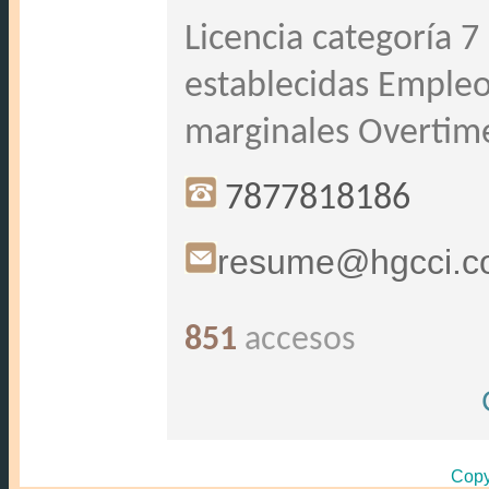
Licencia categoría 7
establecidas Emple
marginales Overtim
7877818186
resume@hgcci.
851
accesos
Copy