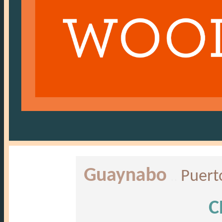
Guaynabo
Puert
..
C