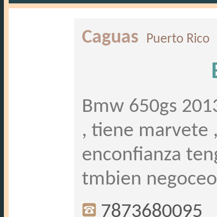
Caguas
Puerto Rico
..
Bmw 650gs 2013 
, tiene marvete 
enconfianza ten
tmbien negoceo 
7873680095