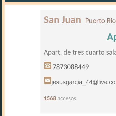
San Juan
Puerto Ri
..
A
Apart. de tres cuarto s
7873088449
jesusgarcia_44@live.c
1568
accesos