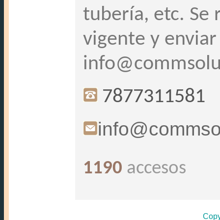
tubería, etc. Se
vigente y envia
info@commsolu
7877311581
info@commsol
1190
accesos
Copy