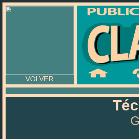
VOLVER
Téc
G