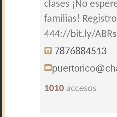
clases ¡No espere
familias! Registr
444://bit.ly/ABR
7876884513
puertorico@ch
1010
accesos