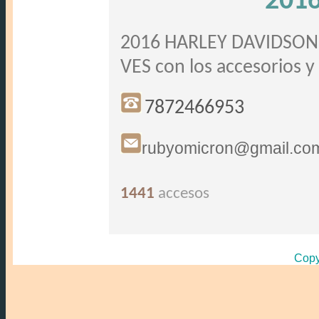
2016
2016 HARLEY DAVIDSON
VES con los accesorios y
7872466953
rubyomicron@gmail.co
1441
accesos
Copy