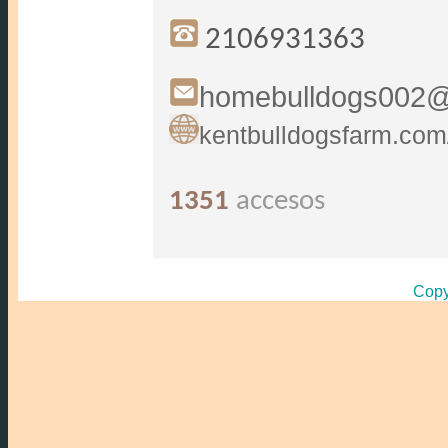
2106931363
homebulldogs002@
kentbulldogsfarm.com
1351
accesos
Copy